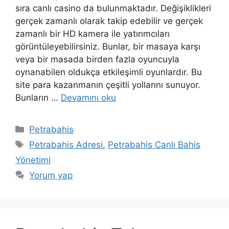
sıra canlı casino da bulunmaktadır. Değişiklikleri
gerçek zamanlı olarak takip edebilir ve gerçek
zamanlı bir HD kamera ile yatırımcıları
görüntüleyebilirsiniz. Bunlar, bir masaya karşı
veya bir masada birden fazla oyuncuyla
oynanabilen oldukça etkileşimli oyunlardır. Bu
site para kazanmanın çeşitli yollarını sunuyor.
Bunların …
Devamını oku
Kategoriler
Petrabahis
Etiketler
Petrabahis Adresi
,
Petrabahis Canlı Bahis
Yönetimi
Yorum yap