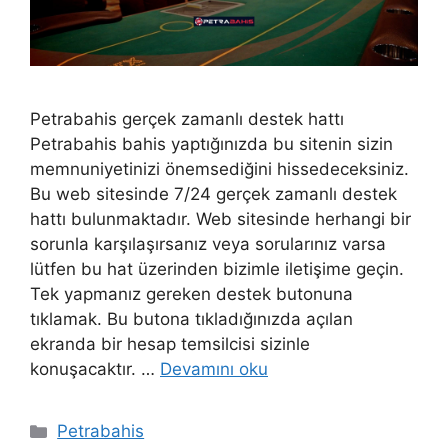
Petrabahis gerçek zamanlı destek hattı
Petrabahis bahis yaptığınızda bu sitenin sizin
memnuniyetinizi önemsediğini hissedeceksiniz.
Bu web sitesinde 7/24 gerçek zamanlı destek
hattı bulunmaktadır. Web sitesinde herhangi bir
sorunla karşılaşırsanız veya sorularınız varsa
lütfen bu hat üzerinden bizimle iletişime geçin.
Tek yapmanız gereken destek butonuna
tıklamak. Bu butona tıkladığınızda açılan
ekranda bir hesap temsilcisi sizinle
konuşacaktır. …
Devamını oku
Kategoriler
Petrabahis