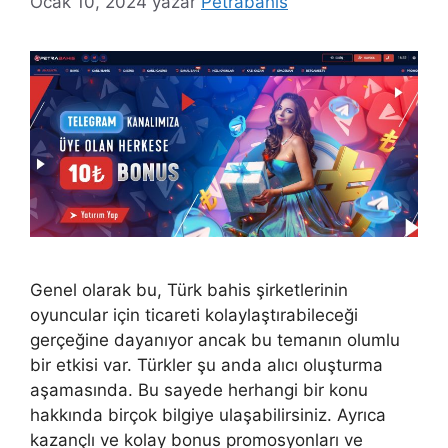
Ocak 10, 2024
yazar
Petrabahis
Genel olarak bu, Türk bahis şirketlerinin
oyuncular için ticareti kolaylaştırabileceği
gerçeğine dayanıyor ancak bu temanın olumlu
bir etkisi var. Türkler şu anda alıcı oluşturma
aşamasında. Bu sayede herhangi bir konu
hakkında birçok bilgiye ulaşabilirsiniz. Ayrıca
kazançlı ve kolay bonus promosyonları ve