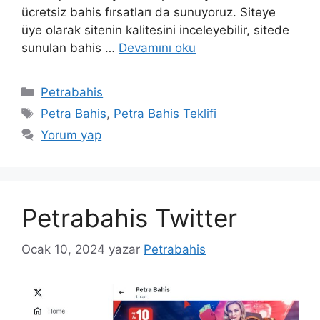
ücretsiz bahis fırsatları da sunuyoruz. Siteye
üye olarak sitenin kalitesini inceleyebilir, sitede
sunulan bahis …
Devamını oku
Kategoriler
Petrabahis
Etiketler
Petra Bahis
,
Petra Bahis Teklifi
Yorum yap
Petrabahis Twitter
Ocak 10, 2024
yazar
Petrabahis