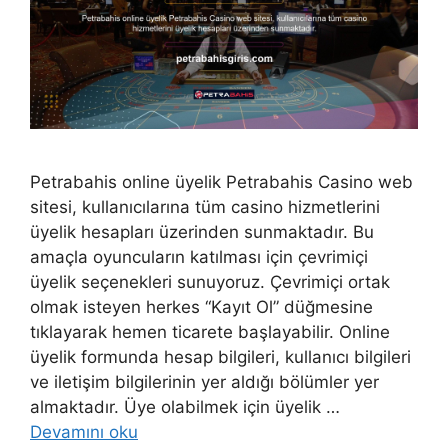
Petrabahis online üyelik Petrabahis Casino web
sitesi, kullanıcılarına tüm casino hizmetlerini
üyelik hesapları üzerinden sunmaktadır. Bu
amaçla oyuncuların katılması için çevrimiçi
üyelik seçenekleri sunuyoruz. Çevrimiçi ortak
olmak isteyen herkes “Kayıt Ol” düğmesine
tıklayarak hemen ticarete başlayabilir. Online
üyelik formunda hesap bilgileri, kullanıcı bilgileri
ve iletişim bilgilerinin yer aldığı bölümler yer
almaktadır. Üye olabilmek için üyelik …
Devamını oku