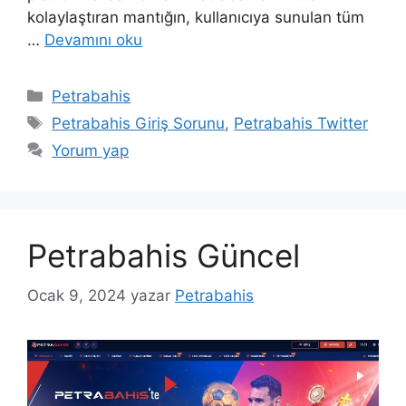
kolaylaştıran mantığın, kullanıcıya sunulan tüm
…
Devamını oku
Kategoriler
Petrabahis
Etiketler
Petrabahis Giriş Sorunu
,
Petrabahis Twitter
Yorum yap
Petrabahis Güncel
Ocak 9, 2024
yazar
Petrabahis