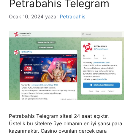
Petrabahis Telegram
Ocak 10, 2024
yazar
Petrabahis
Petrabahis Telegram sitesi 24 saat açıktır.
Üstelik bu sitelere üye olmanın en iyi şansı para
kazanmaktır. Casino oyunları gerçek para