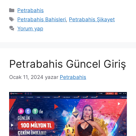
Kategoriler
Petrabahis
Etiketler
Petrabahis Bahisleri
,
Petrabahis Şikayet
Yorum yap
Petrabahis Güncel Giriş
Ocak 11, 2024
yazar
Petrabahis