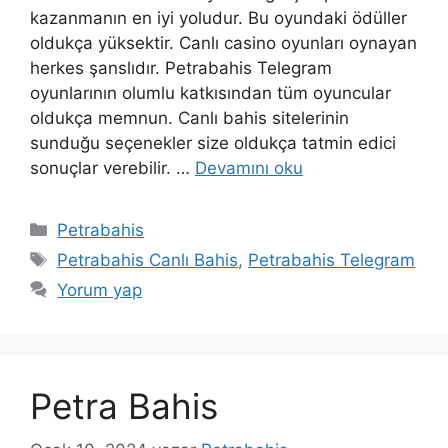
kazanmanın en iyi yoludur. Bu oyundaki ödüller
oldukça yüksektir. Canlı casino oyunları oynayan
herkes şanslıdır. Petrabahis Telegram
oyunlarının olumlu katkısından tüm oyuncular
oldukça memnun. Canlı bahis sitelerinin
sunduğu seçenekler size oldukça tatmin edici
sonuçlar verebilir. …
Devamını oku
Kategoriler
Petrabahis
Etiketler
Petrabahis Canlı Bahis
,
Petrabahis Telegram
Yorum yap
Petra Bahis