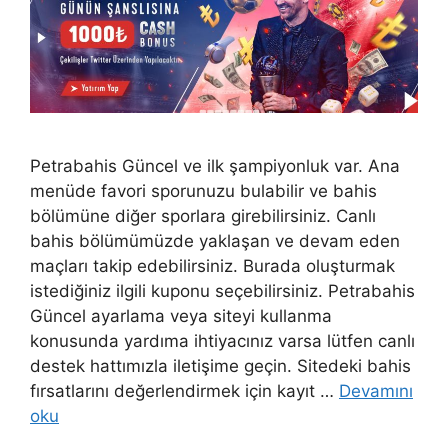
Petrabahis Güncel ve ilk şampiyonluk var. Ana
menüde favori sporunuzu bulabilir ve bahis
bölümüne diğer sporlara girebilirsiniz. Canlı
bahis bölümümüzde yaklaşan ve devam eden
maçları takip edebilirsiniz. Burada oluşturmak
istediğiniz ilgili kuponu seçebilirsiniz. Petrabahis
Güncel ayarlama veya siteyi kullanma
konusunda yardıma ihtiyacınız varsa lütfen canlı
destek hattımızla iletişime geçin. Sitedeki bahis
fırsatlarını değerlendirmek için kayıt …
Devamını
oku