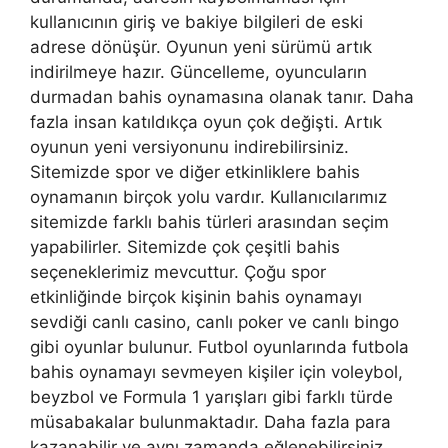
kullanıcının giriş ve bakiye bilgileri de eski
adrese dönüşür. Oyunun yeni sürümü artık
indirilmeye hazır. Güncelleme, oyuncuların
durmadan bahis oynamasına olanak tanır. Daha
fazla insan katıldıkça oyun çok değişti. Artık
oyunun yeni versiyonunu indirebilirsiniz.
Sitemizde spor ve diğer etkinliklere bahis
oynamanın birçok yolu vardır. Kullanıcılarımız
sitemizde farklı bahis türleri arasından seçim
yapabilirler. Sitemizde çok çeşitli bahis
seçeneklerimiz mevcuttur. Çoğu spor
etkinliğinde birçok kişinin bahis oynamayı
sevdiği canlı casino, canlı poker ve canlı bingo
gibi oyunlar bulunur. Futbol oyunlarında futbola
bahis oynamayı sevmeyen kişiler için voleybol,
beyzbol ve Formula 1 yarışları gibi farklı türde
müsabakalar bulunmaktadır. Daha fazla para
kazanabilir ve aynı zamanda eğlenebilirsiniz.