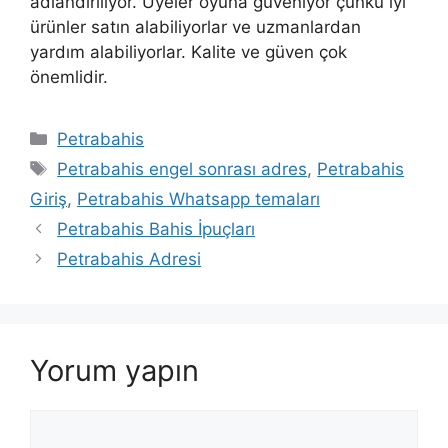
adlandırılıyor. Üyeler oyuna güveniyor çünkü iyi
ürünler satın alabiliyorlar ve uzmanlardan
yardım alabiliyorlar. Kalite ve güven çok
önemlidir.
Kategoriler
Petrabahis
Etiketler
Petrabahis engel sonrası adres
,
Petrabahis
Giriş
,
Petrabahis Whatsapp temaları
Petrabahis Bahis İpuçları
Petrabahis Adresi
Yorum yapın
Yorum