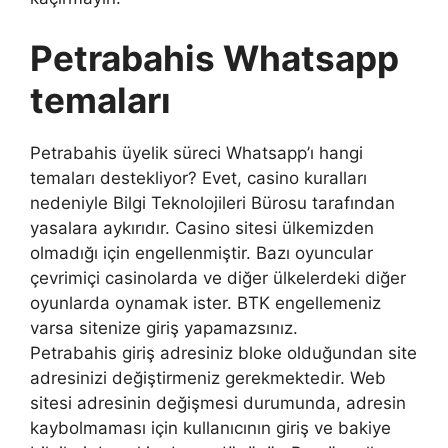
Petrabahis Whatsapp
temaları
Petrabahis üyelik süreci Whatsapp’ı hangi
temaları destekliyor? Evet, casino kuralları
nedeniyle Bilgi Teknolojileri Bürosu tarafından
yasalara aykırıdır. Casino sitesi ülkemizden
olmadığı için engellenmiştir. Bazı oyuncular
çevrimiçi casinolarda ve diğer ülkelerdeki diğer
oyunlarda oynamak ister. BTK engellemeniz
varsa sitenize giriş yapamazsınız.
Petrabahis giriş adresiniz bloke olduğundan site
adresinizi değiştirmeniz gerekmektedir. Web
sitesi adresinin değişmesi durumunda, adresin
kaybolmaması için kullanıcının giriş ve bakiye