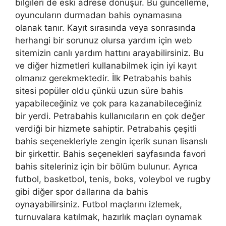
bilgileri de eski adrese dönüşür. Bu güncelleme,
oyuncuların durmadan bahis oynamasına
olanak tanır. Kayıt sırasında veya sonrasında
herhangi bir sorunuz olursa yardım için web
sitemizin canlı yardım hattını arayabilirsiniz. Bu
ve diğer hizmetleri kullanabilmek için iyi kayıt
olmanız gerekmektedir. İlk Petrabahis bahis
sitesi popüler oldu çünkü uzun süre bahis
yapabileceğiniz ve çok para kazanabileceğiniz
bir yerdi. Petrabahis kullanıcıların en çok değer
verdiği bir hizmete sahiptir. Petrabahis çeşitli
bahis seçenekleriyle zengin içerik sunan lisanslı
bir şirkettir. Bahis seçenekleri sayfasında favori
bahis siteleriniz için bir bölüm bulunur. Ayrıca
futbol, basketbol, tenis, boks, voleybol ve rugby
gibi diğer spor dallarına da bahis
oynayabilirsiniz. Futbol maçlarını izlemek,
turnuvalara katılmak, hazırlık maçları oynamak