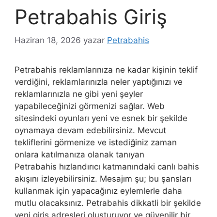
Petrabahis Giriş
Haziran 18, 2026
yazar
Petrabahis
Petrabahis reklamlarınıza ne kadar kişinin teklif
verdiğini, reklamlarınızla neler yaptığınızı ve
reklamlarınızla ne gibi yeni şeyler
yapabileceğinizi görmenizi sağlar. Web
sitesindeki oyunları yeni ve esnek bir şekilde
oynamaya devam edebilirsiniz. Mevcut
tekliflerini görmenize ve istediğiniz zaman
onlara katılmanıza olanak tanıyan
Petrabahis hızlandırıcı katmanındaki canlı bahis
akışını izleyebilirsiniz. Mesajım şu; bu şansları
kullanmak için yapacağınız eylemlerle daha
mutlu olacaksınız. Petrabahis dikkatli bir şekilde
yeni giriş adresleri oluşturuyor ve güvenilir bir