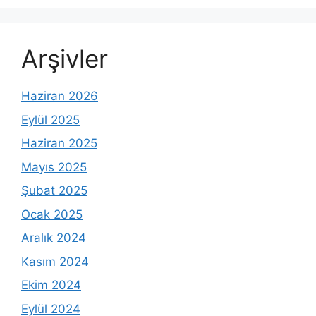
Arşivler
Haziran 2026
Eylül 2025
Haziran 2025
Mayıs 2025
Şubat 2025
Ocak 2025
Aralık 2024
Kasım 2024
Ekim 2024
Eylül 2024