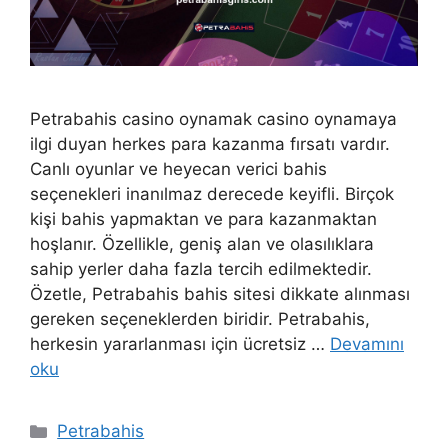
Petrabahis casino oynamak casino oynamaya
ilgi duyan herkes para kazanma fırsatı vardır.
Canlı oyunlar ve heyecan verici bahis
seçenekleri inanılmaz derecede keyifli. Birçok
kişi bahis yapmaktan ve para kazanmaktan
hoşlanır. Özellikle, geniş alan ve olasılıklara
sahip yerler daha fazla tercih edilmektedir.
Özetle, Petrabahis bahis sitesi dikkate alınması
gereken seçeneklerden biridir. Petrabahis,
herkesin yararlanması için ücretsiz …
Devamını
oku
Kategoriler
Petrabahis