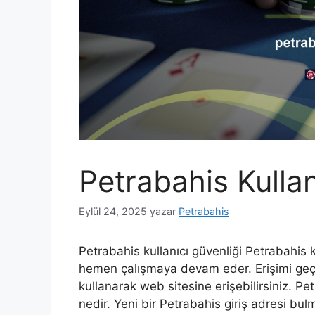
Petrabahis Kullan
Eylül 24, 2025
yazar
Petrabahis
Petrabahis kullanıcı güvenliği Petrabahis k
hemen çalışmaya devam eder. Erişimi geçic
kullanarak web sitesine erişebilirsiniz. Pet
nedir. Yeni bir Petrabahis giriş adresi bulm