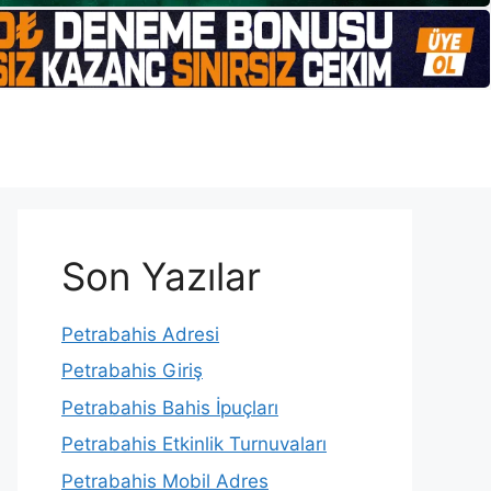
Son Yazılar
Petrabahis Adresi
Petrabahis Giriş
Petrabahis Bahis İpuçları
Petrabahis Etkinlik Turnuvaları
Petrabahis Mobil Adres