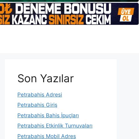
Son Yazılar
Petrabahis Adresi
Petrabahis Giriş
Petrabahis Bahis İpuçları
Petrabahis Etkinlik Turnuvaları
Petrabahis Mobil Adres