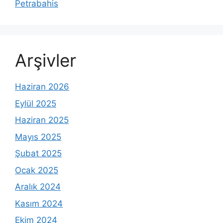
Petrabahis
Arşivler
Haziran 2026
Eylül 2025
Haziran 2025
Mayıs 2025
Şubat 2025
Ocak 2025
Aralık 2024
Kasım 2024
Ekim 2024