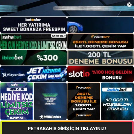
×
PETRABAHİS GİRİŞ İÇİN TIKLAYINIZ!