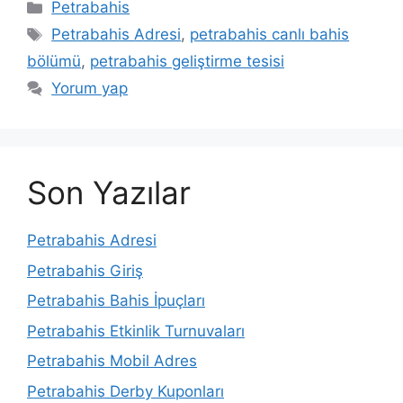
Kategoriler
Petrabahis
Etiketler
Petrabahis Adresi
,
petrabahis canlı bahis
bölümü
,
petrabahis geliştirme tesisi
Yorum yap
Son Yazılar
Petrabahis Adresi
Petrabahis Giriş
Petrabahis Bahis İpuçları
Petrabahis Etkinlik Turnuvaları
Petrabahis Mobil Adres
Petrabahis Derby Kuponları