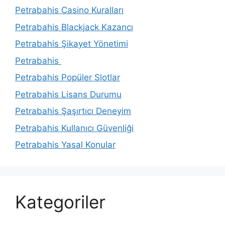
Petrabahis Casino Kuralları
Petrabahis Blackjack Kazancı
Petrabahis Şikayet Yönetimi
Petrabahis
Petrabahis Popüler Slotlar
Petrabahis Lisans Durumu
Petrabahis Şaşırtıcı Deneyim
Petrabahis Kullanıcı Güvenliği
Petrabahis Yasal Konular
Kategoriler