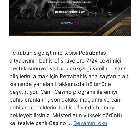
Petrabahis geliştirme tesisi Petrabahis
altyapısının bahis ofisi üyelere 7/24 çevrimiçi
destek sunuyor ve bu oldukça güvenilir. Lisans
bilgilerini almak için Petrabahis ana sayfanın alt
kısmında yer alan Hakkımızda bölümüne
başvuruyor. Canlı Casino programı ile en iyi
bahis oranlarını, son dakika maçlarını ve canlı
bahis seçeneklerini bahis ofisinde bulmayı
bekleyebilirsiniz. Müşterilerin yüksek görüntü
kalitesiyle canlı Casino …
Devamını oku