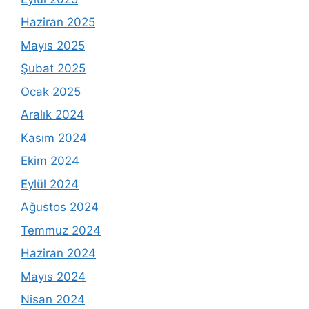
Haziran 2025
Mayıs 2025
Şubat 2025
Ocak 2025
Aralık 2024
Kasım 2024
Ekim 2024
Eylül 2024
Ağustos 2024
Temmuz 2024
Haziran 2024
Mayıs 2024
Nisan 2024