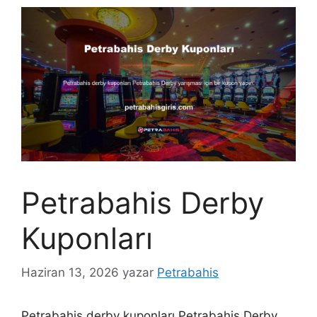
Petrabahis Derby
Kuponları
Haziran 13, 2026
yazar
Petrabahis
Petrabahis derby kuponları Petrabahis Derby