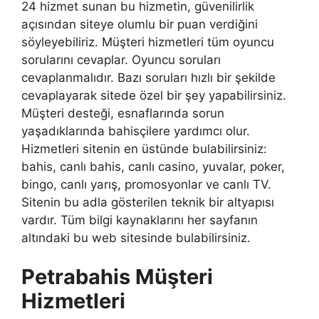
24 hizmet sunan bu hizmetin, güvenilirlik
açısından siteye olumlu bir puan verdiğini
söyleyebiliriz. Müşteri hizmetleri tüm oyuncu
sorularını cevaplar. Oyuncu soruları
cevaplanmalıdır. Bazı soruları hızlı bir şekilde
cevaplayarak sitede özel bir şey yapabilirsiniz.
Müşteri desteği, esnaflarında sorun
yaşadıklarında bahisçilere yardımcı olur.
Hizmetleri sitenin en üstünde bulabilirsiniz:
bahis, canlı bahis, canlı casino, yuvalar, poker,
bingo, canlı yarış, promosyonlar ve canlı TV.
Sitenin bu adla gösterilen teknik bir altyapısı
vardır. Tüm bilgi kaynaklarını her sayfanın
altındaki bu web sitesinde bulabilirsiniz.
Petrabahis Müşteri
Hizmetleri