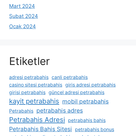
Mart 2024
Şubat 2024
Ocak 2024
Etiketler
adresi petrabahis
canli petrabahis
casino sitesi petrabahis
giris adresi petrabahis
girisi petrabahis
güncel adresi petrabahis
kayit petrabahis
mobil petrabahis
petrabahis adres
Petrabahis
Petrabahis Adresi
petrabahis bahis
Petrabahis Bahis Sitesi
petrabahis bonus