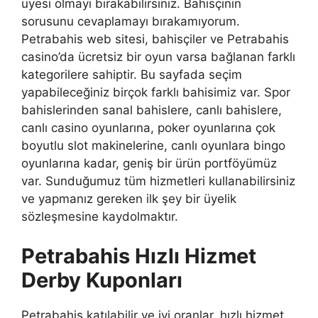
üyesi olmayı bırakabilirsiniz. Bahisçinin
sorusunu cevaplamayı bırakamıyorum.
Petrabahis web sitesi, bahisçiler ve Petrabahis
casino’da ücretsiz bir oyun varsa bağlanan farklı
kategorilere sahiptir. Bu sayfada seçim
yapabileceğiniz birçok farklı bahisimiz var. Spor
bahislerinden sanal bahislere, canlı bahislere,
canlı casino oyunlarına, poker oyunlarına çok
boyutlu slot makinelerine, canlı oyunlara bingo
oyunlarına kadar, geniş bir ürün portföyümüz
var. Sunduğumuz tüm hizmetleri kullanabilirsiniz
ve yapmanız gereken ilk şey bir üyelik
sözleşmesine kaydolmaktır.
Petrabahis Hızlı Hizmet
Derby Kuponları
Petrabahis katılabilir ve iyi oranlar, hızlı hizmet