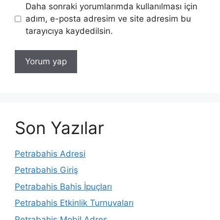
Daha sonraki yorumlarımda kullanılması için
adım, e-posta adresim ve site adresim bu
tarayıcıya kaydedilsin.
Son Yazılar
Petrabahis Adresi
Petrabahis Giriş
Petrabahis Bahis İpuçları
Petrabahis Etkinlik Turnuvaları
Petrabahis Mobil Adres