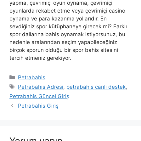
yapma, çevrimiçi oyun oynama, çevrimiçi
oyunlarda rekabet etme veya çevrimiçi casino
oynama ve para kazanma yollarıdır. En
sevdiğiniz spor kütüphaneye girecek mi? Farklı
spor dallarına bahis oynamak istiyorsunuz, bu
nedenle aralarından seçim yapabileceğiniz
birçok sporun olduğu bir spor bahis sitesini
tercih etmeniz gerekiyor.
Kategoriler
Petrabahis
Etiketler
Petrabahis Adresi
,
petrabahis canlı destek
,
Petrabahis Güncel Giriş
Petrabahis Giriş
Yorum yapın