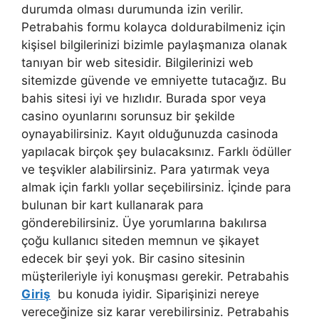
durumda olması durumunda izin verilir.
Petrabahis formu kolayca doldurabilmeniz için
kişisel bilgilerinizi bizimle paylaşmanıza olanak
tanıyan bir web sitesidir. Bilgilerinizi web
sitemizde güvende ve emniyette tutacağız. Bu
bahis sitesi iyi ve hızlıdır. Burada spor veya
casino oyunlarını sorunsuz bir şekilde
oynayabilirsiniz. Kayıt olduğunuzda casinoda
yapılacak birçok şey bulacaksınız. Farklı ödüller
ve teşvikler alabilirsiniz. Para yatırmak veya
almak için farklı yollar seçebilirsiniz. İçinde para
bulunan bir kart kullanarak para
gönderebilirsiniz. Üye yorumlarına bakılırsa
çoğu kullanıcı siteden memnun ve şikayet
edecek bir şeyi yok. Bir casino sitesinin
müşterileriyle iyi konuşması gerekir. Petrabahis
Giriş
bu konuda iyidir. Siparişinizi nereye
vereceğinize siz karar verebilirsiniz. Petrabahis