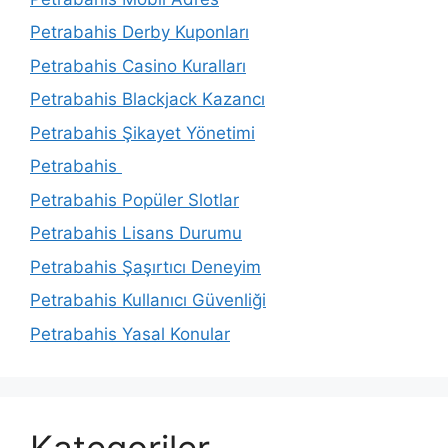
Petrabahis Derby Kuponları
Petrabahis Casino Kuralları
Petrabahis Blackjack Kazancı
Petrabahis Şikayet Yönetimi
Petrabahis
Petrabahis Popüler Slotlar
Petrabahis Lisans Durumu
Petrabahis Şaşırtıcı Deneyim
Petrabahis Kullanıcı Güvenliği
Petrabahis Yasal Konular
Kategoriler