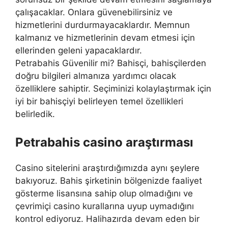
çalışacaklar. Onlara güvenebilirsiniz ve
hizmetlerini durdurmayacaklardır. Memnun
kalmanız ve hizmetlerinin devam etmesi için
ellerinden geleni yapacaklardır.
Petrabahis Güvenilir mi? Bahisçi, bahisçilerden
doğru bilgileri almanıza yardımcı olacak
özelliklere sahiptir. Seçiminizi kolaylaştırmak için
iyi bir bahisçiyi belirleyen temel özellikleri
belirledik.
Petrabahis casino araştırması
Casino sitelerini araştırdığımızda aynı şeylere
bakıyoruz. Bahis şirketinin bölgenizde faaliyet
gösterme lisansına sahip olup olmadığını ve
çevrimiçi casino kurallarına uyup uymadığını
kontrol ediyoruz. Halihazırda devam eden bir