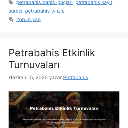
Etiketler
petrabahis bahis i̇puçları
,
petrabahis kayıt
süreci
,
petrabahis tv izle
Yorum yap
Petrabahis Etkinlik
Turnuvaları
Haziran 15, 2026
yazar
Petrabahis