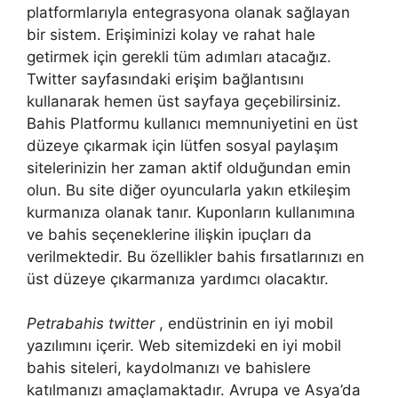
platformlarıyla entegrasyona olanak sağlayan
bir sistem. Erişiminizi kolay ve rahat hale
getirmek için gerekli tüm adımları atacağız.
Twitter sayfasındaki erişim bağlantısını
kullanarak hemen üst sayfaya geçebilirsiniz.
Bahis Platformu kullanıcı memnuniyetini en üst
düzeye çıkarmak için lütfen sosyal paylaşım
sitelerinizin her zaman aktif olduğundan emin
olun. Bu site diğer oyuncularla yakın etkileşim
kurmanıza olanak tanır. Kuponların kullanımına
ve bahis seçeneklerine ilişkin ipuçları da
verilmektedir. Bu özellikler bahis fırsatlarınızı en
üst düzeye çıkarmanıza yardımcı olacaktır.
Petrabahis twitter
, endüstrinin en iyi mobil
yazılımını içerir. Web sitemizdeki en iyi mobil
bahis siteleri, kaydolmanızı ve bahislere
katılmanızı amaçlamaktadır. Avrupa ve Asya’da