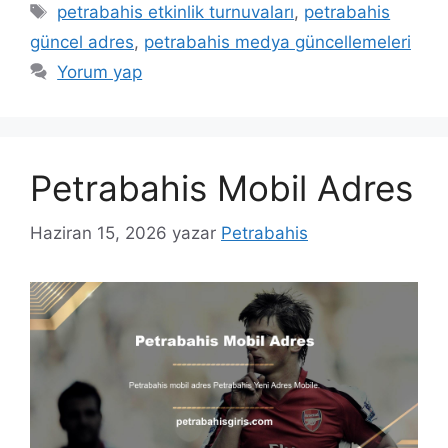
Etiketler
petrabahis etkinlik turnuvaları
,
petrabahis
güncel adres
,
petrabahis medya güncellemeleri
Yorum yap
Petrabahis Mobil Adres
Haziran 15, 2026
yazar
Petrabahis