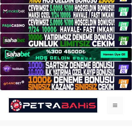
İçeriğe
atla
Menü