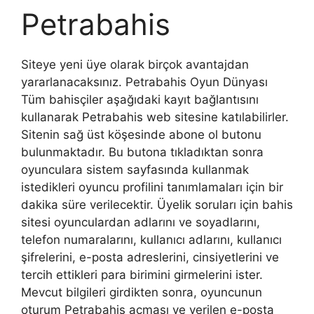
Petrabahis
Siteye yeni üye olarak birçok avantajdan
yararlanacaksınız. Petrabahis Oyun Dünyası
Tüm bahisçiler aşağıdaki kayıt bağlantısını
kullanarak Petrabahis web sitesine katılabilirler.
Sitenin sağ üst köşesinde abone ol butonu
bulunmaktadır. Bu butona tıkladıktan sonra
oyunculara sistem sayfasında kullanmak
istedikleri oyuncu profilini tanımlamaları için bir
dakika süre verilecektir. Üyelik soruları için bahis
sitesi oyunculardan adlarını ve soyadlarını,
telefon numaralarını, kullanıcı adlarını, kullanıcı
şifrelerini, e-posta adreslerini, cinsiyetlerini ve
tercih ettikleri para birimini girmelerini ister.
Mevcut bilgileri girdikten sonra, oyuncunun
oturum Petrabahis açması ve verilen e-posta