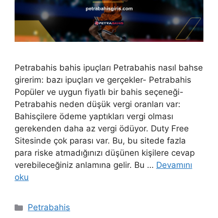
Petrabahis bahis ipuçları Petrabahis nasıl bahse
girerim: bazı ipuçları ve gerçekler- Petrabahis
Popüler ve uygun fiyatlı bir bahis seçeneği-
Petrabahis neden düşük vergi oranları var:
Bahisçilere ödeme yaptıkları vergi olması
gerekenden daha az vergi ödüyor. Duty Free
Sitesinde çok parası var. Bu, bu sitede fazla
para riske atmadığınızı düşünen kişilere cevap
verebileceğiniz anlamına gelir. Bu …
Devamını
oku
Kategoriler
Petrabahis