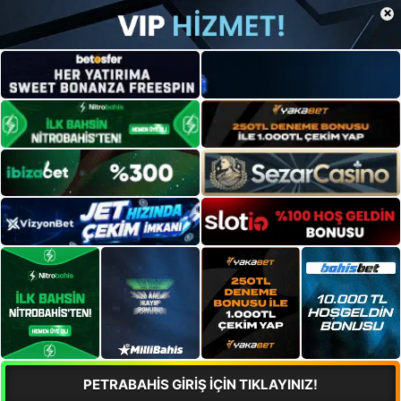
×
PETRABAHİS GİRİŞ İÇİN TIKLAYINIZ!