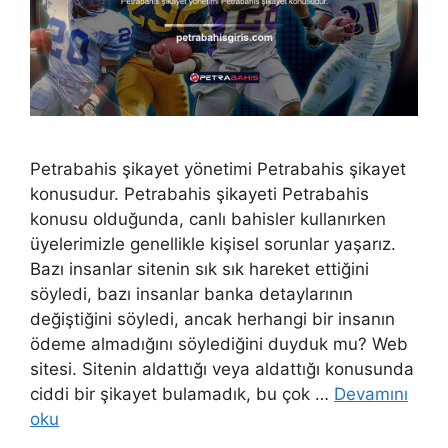
Petrabahis şikayet yönetimi Petrabahis şikayet
konusudur. Petrabahis şikayeti Petrabahis
konusu olduğunda, canlı bahisler kullanırken
üyelerimizle genellikle kişisel sorunlar yaşarız.
Bazı insanlar sitenin sık sık hareket ettiğini
söyledi, bazı insanlar banka detaylarının
değiştiğini söyledi, ancak herhangi bir insanın
ödeme almadığını söylediğini duyduk mu? Web
sitesi. Sitenin aldattığı veya aldattığı konusunda
ciddi bir şikayet bulamadık, bu çok …
Devamını
oku