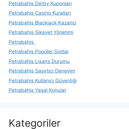
Petrabahis Derby Kuponları
Petrabahis Casino Kuralları
Petrabahis Blackjack Kazancı
Petrabahis Şikayet Yönetimi
Petrabahis
Petrabahis Popüler Slotlar
Petrabahis Lisans Durumu
Petrabahis Şaşırtıcı Deneyim
Petrabahis Kullanıcı Güvenliği
Petrabahis Yasal Konular
Kategoriler