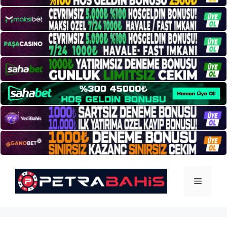
İçeriğe
atla
Menü