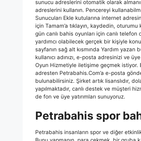
sunucu adreslerini otomatik olarak almanı
adreslerini kullanın. Pencereyi kullanabi
Sunucuları Ekle kutularına internet adres
için Tamam’a tıklayın, kaydedin, oturumu k
gün canlı bahis oyunları için canlı telefo
yardımcı olabilecek gerçek bir kişiyle konu
sayfanın sağ alt kısmında Yardım yazan bu
kullanıcı adınızı, e-posta adresinizi ve üye 
Oyun Hizmetiyle iletişime geçmek istiyor. 
adresten Petrabahis.Com’a e-posta gönder
bulunabilirsiniz. Şirket artık lisanslıdır, d
yapılmaktadır, canlı destek ve müşteri hizm
de fon ve üye yatırımları sunuyoruz.
Petrabahis spor bah
Petrabahis insanların spor ve diğer etkinli
Bunu yapmanın, para çekmek, bir gruba ka