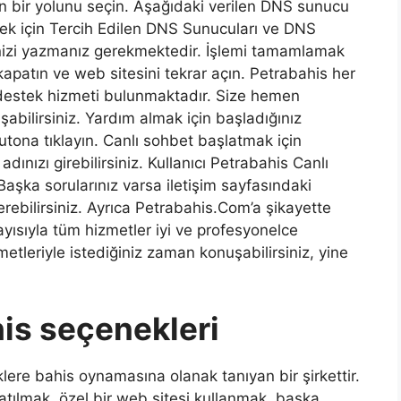
n bir yolunu seçin. Aşağıdaki verilen DNS sunucu
lmek için Tercih Edilen DNS Sunucuları ve DNS
inizi yazmanız gerekmektedir. İşlemi tamamlamak
apatın ve web sitesini tekrar açın. Petrabahis her
n destek hizmeti bulunmaktadır. Size hemen
şabilirsiniz. Yardım almak için başladığınız
tona tıklayın. Canlı sohbet başlatmak için
adınızı girebilirsiniz. Kullanıcı Petrabahis Canlı
Başka sorularınız varsa iletişim sayfasındaki
ebilirsiniz. Ayrıca Petrabahis.Com’a şikayette
olayısıyla tüm hizmetler iyi ve profesyonelce
etleriyle istediğiniz zaman konuşabilirsiniz, yine
is seçenekleri
klere bahis oynamasına olanak tanıyan bir şirkettir.
tılmak, özel bir web sitesi kullanmak, başka