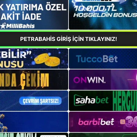
PETRABAHİS GİRİŞ İÇİN TIKLAYINIZ!