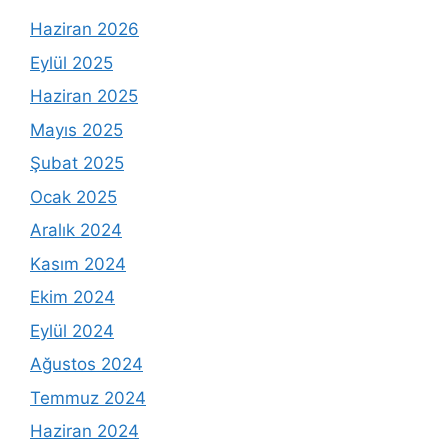
Haziran 2026
Eylül 2025
Haziran 2025
Mayıs 2025
Şubat 2025
Ocak 2025
Aralık 2024
Kasım 2024
Ekim 2024
Eylül 2024
Ağustos 2024
Temmuz 2024
Haziran 2024