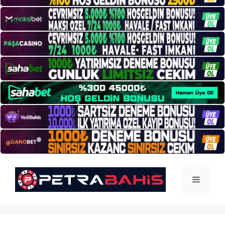
İçeriğe
atla
Menü