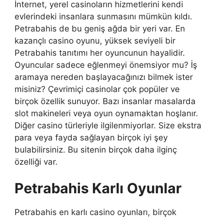
İnternet, yerel casinoların hizmetlerini kendi
evlerindeki insanlara sunmasını mümkün kıldı.
Petrabahis de bu geniş ağda bir yeri var. En
kazançlı casino oyunu, yüksek seviyeli bir
Petrabahis tanıtımı her oyuncunun hayalidir.
Oyuncular sadece eğlenmeyi önemsiyor mu? İş
aramaya nereden başlayacağınızı bilmek ister
misiniz? Çevrimiçi casinolar çok popüler ve
birçok özellik sunuyor. Bazı insanlar masalarda
slot makineleri veya oyun oynamaktan hoşlanır.
Diğer casino türleriyle ilgilenmiyorlar. Size ekstra
para veya fayda sağlayan birçok iyi şey
bulabilirsiniz. Bu sitenin birçok daha ilginç
özelliği var.
Petrabahis Karlı Oyunlar
Petrabahis en karlı casino oyunları, birçok