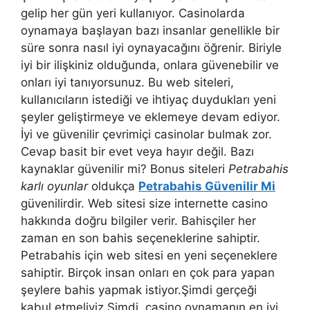
gelip her gün yeri kullanıyor. Casinolarda
oynamaya başlayan bazı insanlar genellikle bir
süre sonra nasıl iyi oynayacağını öğrenir. Biriyle
iyi bir ilişkiniz olduğunda, onlara güvenebilir ve
onları iyi tanıyorsunuz. Bu web siteleri,
kullanıcıların istediği ve ihtiyaç duydukları yeni
şeyler geliştirmeye ve eklemeye devam ediyor.
İyi ve güvenilir çevrimiçi casinolar bulmak zor.
Cevap basit bir evet veya hayır değil. Bazı
kaynaklar güvenilir mi? Bonus siteleri
Petrabahis
karlı oyunlar
oldukça
Petrabahis Güvenilir Mi
güvenilirdir. Web sitesi size internette casino
hakkında doğru bilgiler verir. Bahisçiler her
zaman en son bahis seçeneklerine sahiptir.
Petrabahis için web sitesi en yeni seçeneklere
sahiptir. Birçok insan onları en çok para yapan
şeylere bahis yapmak istiyor.Şimdi gerçeği
kabul etmeliyiz.Şimdi, casino oynamanın en iyi