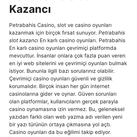
Kazancı
Petrabahis Casino, slot ve casino oyunları
kazanmak için birçok fırsat sunuyor.
Petrabahis
slot kazancı
En karlı casino oyunları. Petrabahis
En karlı casino oyunları çevrimiçi platformda
mevcuttur. İnsanlar onlara çok fazla puan veren
en iyi web sitelerini ve çevrimiçi oyunları bulmak
istiyor. Bununla ilgili bazı sorularınız olabilir.
Çevrimiçi casino oyunları güvenli ve gizlilik
korumalıdır. Birçok insan her gün internet
casinolarına gider ve oynar. Güven sorunları
olan platformlar, kullanıcıların gerçek parayla
casino oynamasına izin vermez. Bu, geleneksel
yazıdan farklı olan web yazma adı verilen yeni
bir yazı türünün ortaya çıkmasına yol açtı.
Casino oyunları da bu eğilimi takip ediyor.