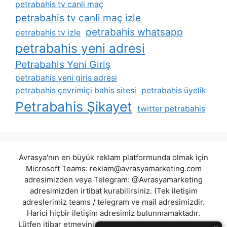
petrabahis tv canli maç
petrabahis tv canli maç izle
petrabahis whatsapp
petrabahis tv izle
petrabahis yeni adresi
Petrabahis Yeni Giriş
petrabahis yeni giriş adresi
petrabahis çevrimiçi bahis sitesi
petrabahis üyelik
Petrabahis Şikayet
twitter petrabahis
Avrasya'nın en büyük reklam platformunda olmak için
Microsoft Teams:
reklam@avrasyamarketing.com
adresimizden veya Telegram: @Avrasyamarketing
adresimizden irtibat kurabilirsiniz. (Tek iletişim
adreslerimiz teams / telegram ve mail adresimizdir.
Harici hiçbir iletişim adresimiz bulunmamaktadır.
Lütfen itibar etmeyiniz.) Türkiye yasalarına göre 7258