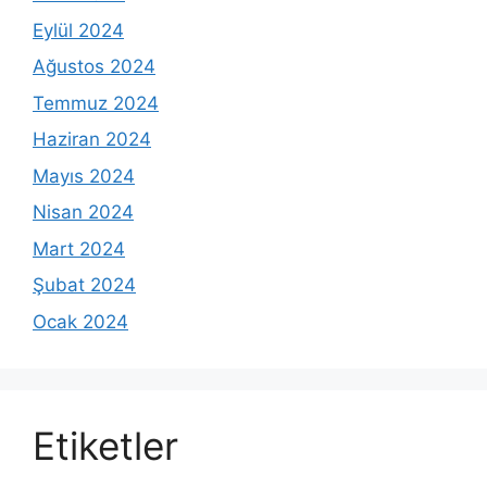
Eylül 2024
Ağustos 2024
Temmuz 2024
Haziran 2024
Mayıs 2024
Nisan 2024
Mart 2024
Şubat 2024
Ocak 2024
Etiketler