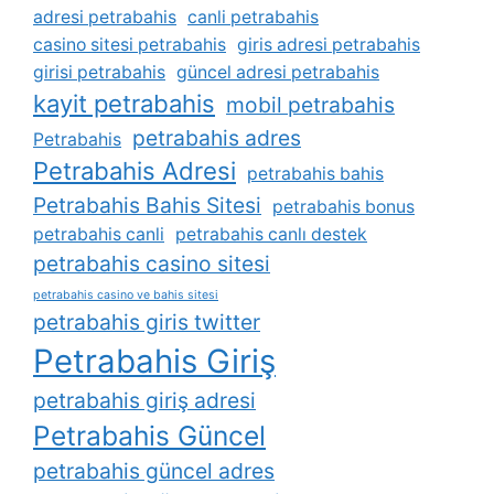
adresi petrabahis
canli petrabahis
casino sitesi petrabahis
giris adresi petrabahis
girisi petrabahis
güncel adresi petrabahis
kayit petrabahis
mobil petrabahis
petrabahis adres
Petrabahis
Petrabahis Adresi
petrabahis bahis
Petrabahis Bahis Sitesi
petrabahis bonus
petrabahis canli
petrabahis canlı destek
petrabahis casino sitesi
petrabahis casino ve bahis sitesi
petrabahis giris twitter
Petrabahis Giriş
petrabahis giriş adresi
Petrabahis Güncel
petrabahis güncel adres