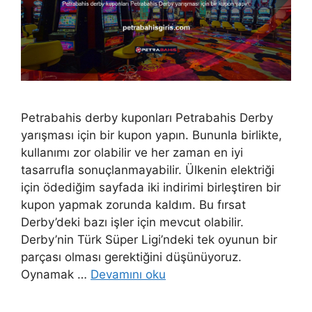
Petrabahis derby kuponları Petrabahis Derby
yarışması için bir kupon yapın. Bununla birlikte,
kullanımı zor olabilir ve her zaman en iyi
tasarrufla sonuçlanmayabilir. Ülkenin elektriği
için ödediğim sayfada iki indirimi birleştiren bir
kupon yapmak zorunda kaldım. Bu fırsat
Derby’deki bazı işler için mevcut olabilir.
Derby’nin Türk Süper Ligi’ndeki tek oyunun bir
parçası olması gerektiğini düşünüyoruz.
Oynamak …
Devamını oku