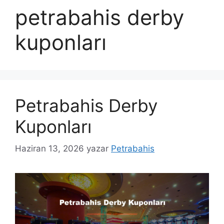
petrabahis derby
kuponları
Petrabahis Derby
Kuponları
Haziran 13, 2026
yazar
Petrabahis