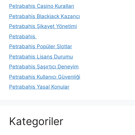
Petrabahis Casino Kuralları
Petrabahis Blackjack Kazancı
Petrabahis Şikayet Yönetimi
Petrabahis
Petrabahis Popüler Slotlar
Petrabahis Lisans Durumu
Petrabahis Şaşırtıcı Deneyim
Petrabahis Kullanıcı Güvenliği
Petrabahis Yasal Konular
Kategoriler