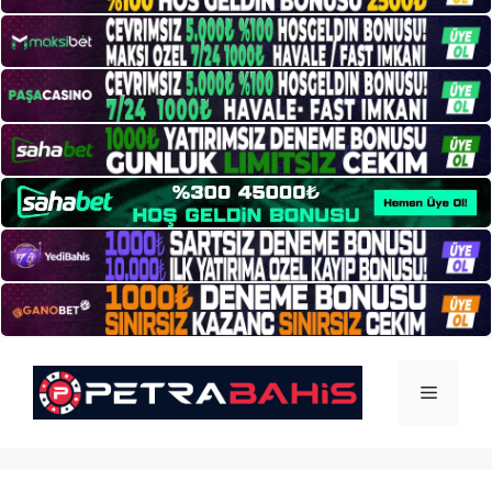
İçeriğe
atla
Menü