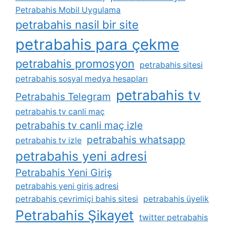
Petrabahis Mobil Uygulama
petrabahis nasil bir site
petrabahis para çekme
petrabahis promosyon
petrabahis sitesi
petrabahis sosyal medya hesapları
petrabahis tv
Petrabahis Telegram
petrabahis tv canli maç
petrabahis tv canli maç izle
petrabahis whatsapp
petrabahis tv izle
petrabahis yeni adresi
Petrabahis Yeni Giriş
petrabahis yeni giriş adresi
petrabahis çevrimiçi bahis sitesi
petrabahis üyelik
Petrabahis Şikayet
twitter petrabahis