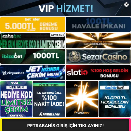
×
PETRABAHİS GİRİŞ İÇİN TIKLAYINIZ!