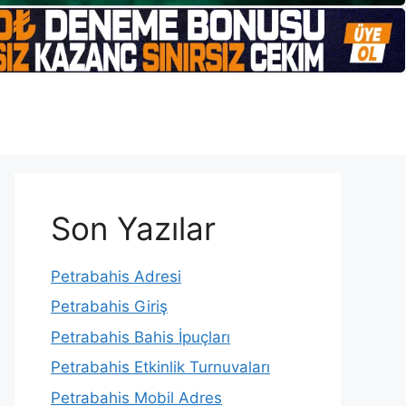
Son Yazılar
Petrabahis Adresi
Petrabahis Giriş
Petrabahis Bahis İpuçları
Petrabahis Etkinlik Turnuvaları
Petrabahis Mobil Adres