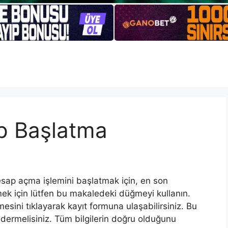
p Başlatma
sap açma işlemini başlatmak için, en son
ek için lütfen bu makaledeki düğmeyi kullanın.
sini tıklayarak kayıt formuna ulaşabilirsiniz. Bu
ndermelisiniz. Tüm bilgilerin doğru olduğunu