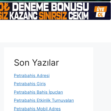
Son Yazılar
Petrabahis Adresi
Petrabahis Giriş
Petrabahis Bahis İpuçları
Petrabahis Etkinlik Turnuvaları
Petrabahis Mobil Adres