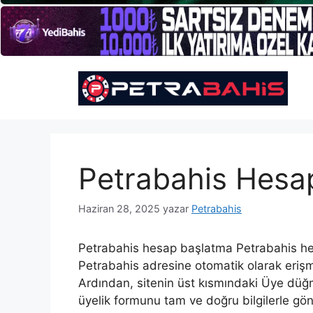
İçeriğe
atla
Petrabahis Hesa
Haziran 28, 2025
yazar
Petrabahis
Petrabahis hesap başlatma Petrabahis he
Petrabahis adresine otomatik olarak erişm
Ardından, sitenin üst kısmındaki Üye düğme
üyelik formunu tam ve doğru bilgilerle gö