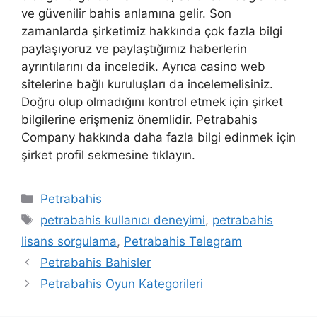
ve güvenilir bahis anlamına gelir. Son
zamanlarda şirketimiz hakkında çok fazla bilgi
paylaşıyoruz ve paylaştığımız haberlerin
ayrıntılarını da inceledik. Ayrıca casino web
sitelerine bağlı kuruluşları da incelemelisiniz.
Doğru olup olmadığını kontrol etmek için şirket
bilgilerine erişmeniz önemlidir. Petrabahis
Company hakkında daha fazla bilgi edinmek için
şirket profil sekmesine tıklayın.
Kategoriler
Petrabahis
Etiketler
petrabahis kullanıcı deneyimi
,
petrabahis
lisans sorgulama
,
Petrabahis Telegram
Petrabahis Bahisler
Petrabahis Oyun Kategorileri