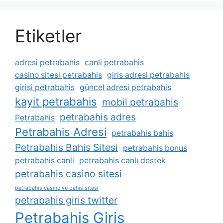
Etiketler
adresi petrabahis
canli petrabahis
casino sitesi petrabahis
giris adresi petrabahis
girisi petrabahis
güncel adresi petrabahis
kayit petrabahis
mobil petrabahis
petrabahis adres
Petrabahis
Petrabahis Adresi
petrabahis bahis
Petrabahis Bahis Sitesi
petrabahis bonus
petrabahis canli
petrabahis canlı destek
petrabahis casino sitesi
petrabahis casino ve bahis sitesi
petrabahis giris twitter
Petrabahis Giriş