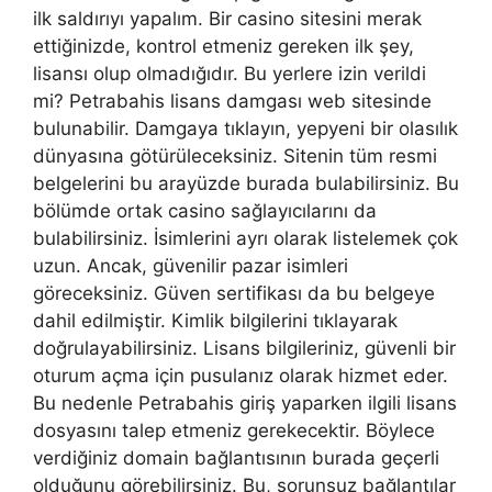
ilk saldırıyı yapalım. Bir casino sitesini merak
ettiğinizde, kontrol etmeniz gereken ilk şey,
lisansı olup olmadığıdır. Bu yerlere izin verildi
mi? Petrabahis lisans damgası web sitesinde
bulunabilir. Damgaya tıklayın, yepyeni bir olasılık
dünyasına götürüleceksiniz. Sitenin tüm resmi
belgelerini bu arayüzde burada bulabilirsiniz. Bu
bölümde ortak casino sağlayıcılarını da
bulabilirsiniz. İsimlerini ayrı olarak listelemek çok
uzun. Ancak, güvenilir pazar isimleri
göreceksiniz. Güven sertifikası da bu belgeye
dahil edilmiştir. Kimlik bilgilerini tıklayarak
doğrulayabilirsiniz. Lisans bilgileriniz, güvenli bir
oturum açma için pusulanız olarak hizmet eder.
Bu nedenle Petrabahis giriş yaparken ilgili lisans
dosyasını talep etmeniz gerekecektir. Böylece
verdiğiniz domain bağlantısının burada geçerli
olduğunu görebilirsiniz. Bu, sorunsuz bağlantılar