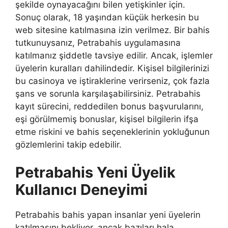
şekilde oynayacağını bilen yetişkinler için.
Sonuç olarak, 18 yaşından küçük herkesin bu
web sitesine katılmasına izin verilmez. Bir bahis
tutkunuysanız, Petrabahis uygulamasına
katılmanız şiddetle tavsiye edilir. Ancak, işlemler
üyelerin kuralları dahilindedir. Kişisel bilgilerinizi
bu casinoya ve iştiraklerine verirseniz, çok fazla
şans ve sorunla karşılaşabilirsiniz. Petrabahis
kayıt sürecini, reddedilen bonus başvurularını,
eşi görülmemiş bonuslar, kişisel bilgilerin ifşa
etme riskini ve bahis seçeneklerinin yokluğunun
gözlemlerini takip edebilir.
Petrabahis Yeni Üyelik
Kullanıcı Deneyimi
Petrabahis bahis yapan insanlar yeni üyelerin
katılmasını bekliyor, ancak bazıları hala