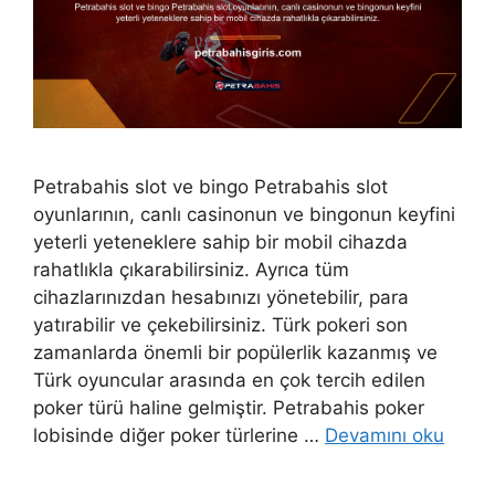
Petrabahis slot ve bingo Petrabahis slot
oyunlarının, canlı casinonun ve bingonun keyfini
yeterli yeteneklere sahip bir mobil cihazda
rahatlıkla çıkarabilirsiniz. Ayrıca tüm
cihazlarınızdan hesabınızı yönetebilir, para
yatırabilir ve çekebilirsiniz. Türk pokeri son
zamanlarda önemli bir popülerlik kazanmış ve
Türk oyuncular arasında en çok tercih edilen
poker türü haline gelmiştir. Petrabahis poker
lobisinde diğer poker türlerine …
Devamını oku