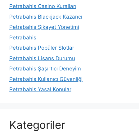
Petrabahis Casino Kuralları
Petrabahis Blackjack Kazancı
Petrabahis Şikayet Yönetimi
Petrabahis
Petrabahis Popüler Slotlar
Petrabahis Lisans Durumu
Petrabahis Şaşırtıcı Deneyim
Petrabahis Kullanıcı Güvenliği
Petrabahis Yasal Konular
Kategoriler