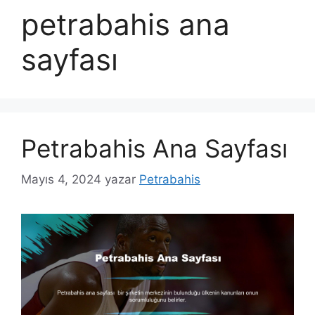
petrabahis ana
sayfası
Petrabahis Ana Sayfası
Mayıs 4, 2024
yazar
Petrabahis