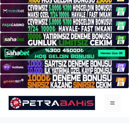
İçeriğe
atla
Menü