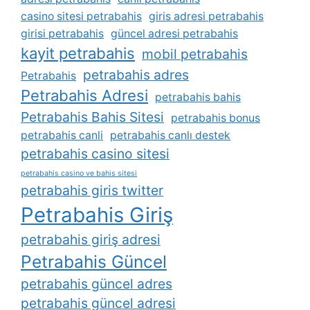
casino sitesi petrabahis
giris adresi petrabahis
girisi petrabahis
güncel adresi petrabahis
kayit petrabahis
mobil petrabahis
petrabahis adres
Petrabahis
Petrabahis Adresi
petrabahis bahis
Petrabahis Bahis Sitesi
petrabahis bonus
petrabahis canli
petrabahis canlı destek
petrabahis casino sitesi
petrabahis casino ve bahis sitesi
petrabahis giris twitter
Petrabahis Giriş
petrabahis giriş adresi
Petrabahis Güncel
petrabahis güncel adres
petrabahis güncel adresi