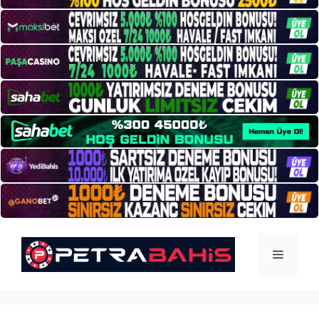
İçeriğe
atla
Menü