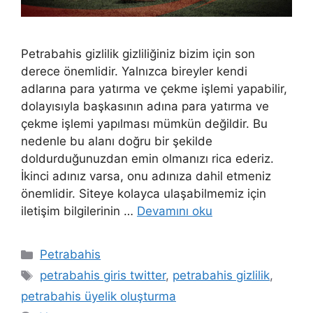
Petrabahis gizlilik gizliliğiniz bizim için son
derece önemlidir. Yalnızca bireyler kendi
adlarına para yatırma ve çekme işlemi yapabilir,
dolayısıyla başkasının adına para yatırma ve
çekme işlemi yapılması mümkün değildir. Bu
nedenle bu alanı doğru bir şekilde
doldurduğunuzdan emin olmanızı rica ederiz.
İkinci adınız varsa, onu adınıza dahil etmeniz
önemlidir. Siteye kolayca ulaşabilmemiz için
iletişim bilgilerinin …
Devamını oku
Kategoriler
Petrabahis
Etiketler
petrabahis giris twitter
,
petrabahis gizlilik
,
petrabahis üyelik oluşturma