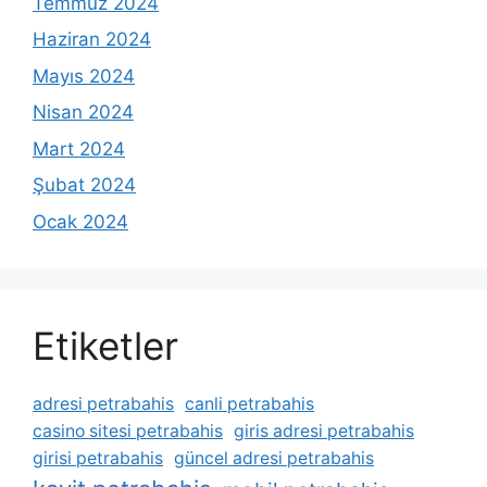
Temmuz 2024
Haziran 2024
Mayıs 2024
Nisan 2024
Mart 2024
Şubat 2024
Ocak 2024
Etiketler
adresi petrabahis
canli petrabahis
casino sitesi petrabahis
giris adresi petrabahis
girisi petrabahis
güncel adresi petrabahis