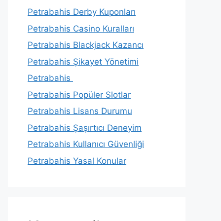
Petrabahis Derby Kuponları
Petrabahis Casino Kuralları
Petrabahis Blackjack Kazancı
Petrabahis Şikayet Yönetimi
Petrabahis
Petrabahis Popüler Slotlar
Petrabahis Lisans Durumu
Petrabahis Şaşırtıcı Deneyim
Petrabahis Kullanıcı Güvenliği
Petrabahis Yasal Konular