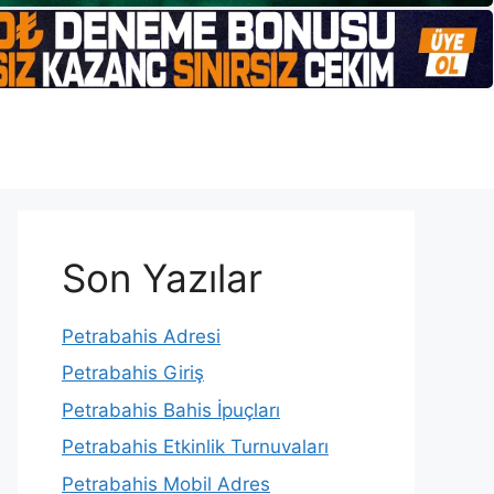
Son Yazılar
Petrabahis Adresi
Petrabahis Giriş
Petrabahis Bahis İpuçları
Petrabahis Etkinlik Turnuvaları
Petrabahis Mobil Adres