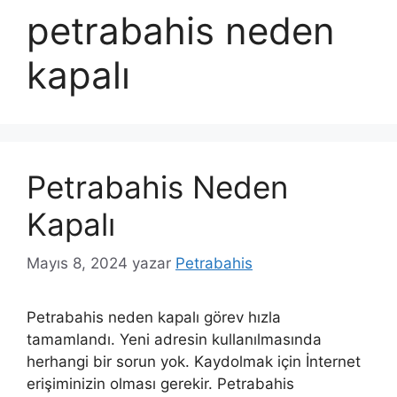
petrabahis neden
kapalı
Petrabahis Neden
Kapalı
Mayıs 8, 2024
yazar
Petrabahis
Petrabahis neden kapalı görev hızla
tamamlandı. Yeni adresin kullanılmasında
herhangi bir sorun yok. Kaydolmak için İnternet
erişiminizin olması gerekir. Petrabahis