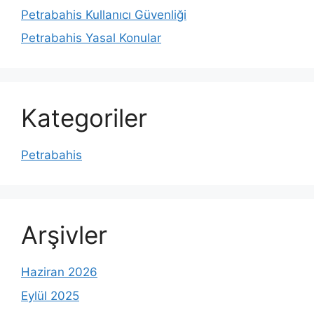
Petrabahis Kullanıcı Güvenliği
Petrabahis Yasal Konular
Kategoriler
Petrabahis
Arşivler
Haziran 2026
Eylül 2025