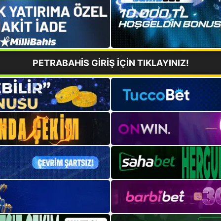
PETRABAHİS GİRİŞ İÇİN TIKLAYINIZ!