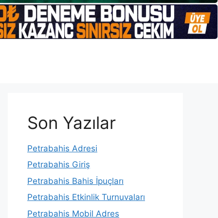
Son Yazılar
Petrabahis Adresi
Petrabahis Giriş
Petrabahis Bahis İpuçları
Petrabahis Etkinlik Turnuvaları
Petrabahis Mobil Adres