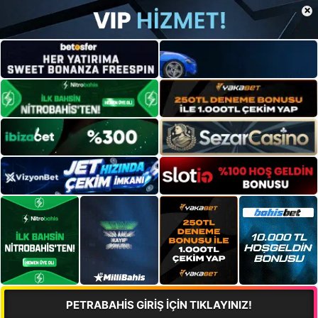
×
PETRABAHİS GİRİŞ İÇİN TIKLAYINIZ!