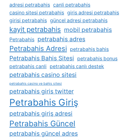
adresi petrabahis
canli petrabahis
casino sitesi petrabahis
giris adresi petrabahis
girisi petrabahis
güncel adresi petrabahis
kayit petrabahis
mobil petrabahis
petrabahis adres
Petrabahis
Petrabahis Adresi
petrabahis bahis
Petrabahis Bahis Sitesi
petrabahis bonus
petrabahis canli
petrabahis canlı destek
petrabahis casino sitesi
petrabahis casino ve bahis sitesi
petrabahis giris twitter
Petrabahis Giriş
petrabahis giriş adresi
Petrabahis Güncel
petrabahis güncel adres