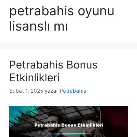
petrabahis oyunu
lisanslı mı
Petrabahis Bonus
Etkinlikleri
Şubat 1, 2025
yazar
Petrabahis