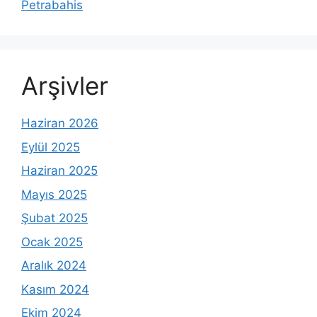
Petrabahis
Arşivler
Haziran 2026
Eylül 2025
Haziran 2025
Mayıs 2025
Şubat 2025
Ocak 2025
Aralık 2024
Kasım 2024
Ekim 2024