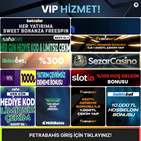
×
PETRABAHİS GİRİŞ İÇİN TIKLAYINIZ!