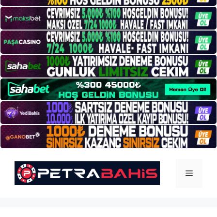
İçeriğe
atla
Menü