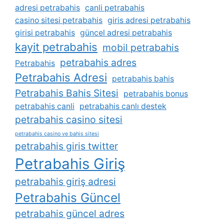
adresi petrabahis
canli petrabahis
casino sitesi petrabahis
giris adresi petrabahis
girisi petrabahis
güncel adresi petrabahis
kayit petrabahis
mobil petrabahis
petrabahis adres
Petrabahis
Petrabahis Adresi
petrabahis bahis
Petrabahis Bahis Sitesi
petrabahis bonus
petrabahis canli
petrabahis canlı destek
petrabahis casino sitesi
petrabahis casino ve bahis sitesi
petrabahis giris twitter
Petrabahis Giriş
petrabahis giriş adresi
Petrabahis Güncel
petrabahis güncel adres