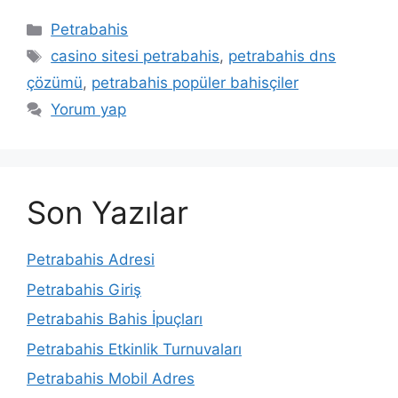
Kategoriler
Petrabahis
Etiketler
casino sitesi petrabahis
,
petrabahis dns
çözümü
,
petrabahis popüler bahisçiler
Yorum yap
Son Yazılar
Petrabahis Adresi
Petrabahis Giriş
Petrabahis Bahis İpuçları
Petrabahis Etkinlik Turnuvaları
Petrabahis Mobil Adres