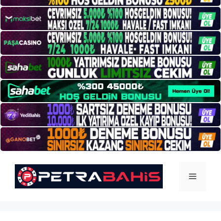
İçeriğe
atla
Menü