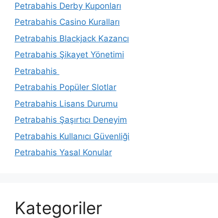
Petrabahis Derby Kuponları
Petrabahis Casino Kuralları
Petrabahis Blackjack Kazancı
Petrabahis Şikayet Yönetimi
Petrabahis
Petrabahis Popüler Slotlar
Petrabahis Lisans Durumu
Petrabahis Şaşırtıcı Deneyim
Petrabahis Kullanıcı Güvenliği
Petrabahis Yasal Konular
Kategoriler