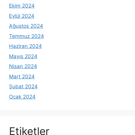
Ekim 2024
Eylül 2024
Ağustos 2024
Temmuz 2024
Haziran 2024
Mayıs 2024
Nisan 2024
Mart 2024
Şubat 2024
Ocak 2024
Etiketler