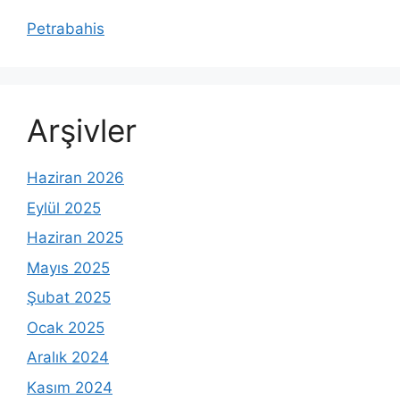
Petrabahis
Arşivler
Haziran 2026
Eylül 2025
Haziran 2025
Mayıs 2025
Şubat 2025
Ocak 2025
Aralık 2024
Kasım 2024