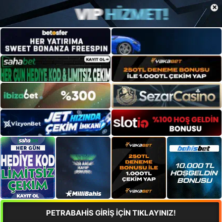
×
PETRABAHİS GİRİŞ İÇİN TIKLAYINIZ!