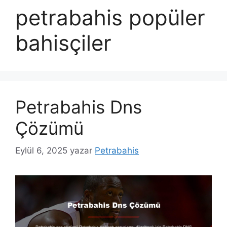
petrabahis popüler
bahisçiler
Petrabahis Dns
Çözümü
Eylül 6, 2025
yazar
Petrabahis