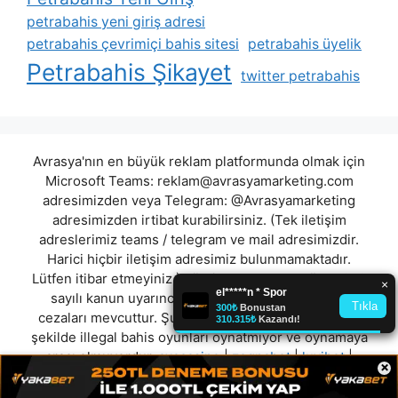
petrabahis yeni giriş adresi
petrabahis çevrimiçi bahis sitesi
petrabahis üyelik
Petrabahis Şikayet
twitter petrabahis
Avrasya'nın en büyük reklam platformunda olmak için
Microsoft Teams:
reklam@avrasyamarketing.com
adresimizden veya Telegram: @Avrasyamarketing
adresimizden irtibat kurabilirsiniz. (Tek iletişim
adreslerimiz teams / telegram ve mail adresimizdir.
Harici hiçbir iletişim adresimiz bulunmamaktadır.
Lütfen itibar etmeyiniz.) Türkiye yasalarına göre 7258
sayılı kanun uyarınca yasa dışı bahis oynamanın
cezaları mevcuttur. Şu an bulunduğunuz site hiç bir
şekilde illegal bahis oyunları oynatmıyor ve oynamaya
aracı olmuyordur.
axacasino
|
zegnabet
|
luvibet
|
×
sowinbet
|
secretbet
|
holeybet
|
winbir
|
sunbahis