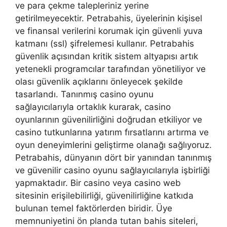
ve para çekme talepleriniz yerine
getirilmeyecektir. Petrabahis, üyelerinin kişisel
ve finansal verilerini korumak için güvenli yuva
katmanı (ssl) şifrelemesi kullanır. Petrabahis
güvenlik açısından kritik sistem altyapısı artık
yetenekli programcılar tarafından yönetiliyor ve
olası güvenlik açıklarını önleyecek şekilde
tasarlandı. Tanınmış casino oyunu
sağlayıcılarıyla ortaklık kurarak, casino
oyunlarının güvenilirliğini doğrudan etkiliyor ve
casino tutkunlarına yatırım fırsatlarını artırma ve
oyun deneyimlerini geliştirme olanağı sağlıyoruz.
Petrabahis, dünyanın dört bir yanından tanınmış
ve güvenilir casino oyunu sağlayıcılarıyla işbirliği
yapmaktadır. Bir casino veya casino web
sitesinin erişilebilirliği, güvenilirliğine katkıda
bulunan temel faktörlerden biridir. Üye
memnuniyetini ön planda tutan bahis siteleri,