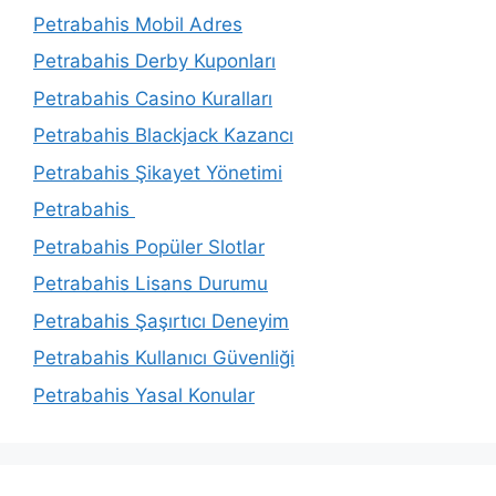
Petrabahis Mobil Adres
Petrabahis Derby Kuponları
Petrabahis Casino Kuralları
Petrabahis Blackjack Kazancı
Petrabahis Şikayet Yönetimi
Petrabahis
Petrabahis Popüler Slotlar
Petrabahis Lisans Durumu
Petrabahis Şaşırtıcı Deneyim
Petrabahis Kullanıcı Güvenliği
Petrabahis Yasal Konular