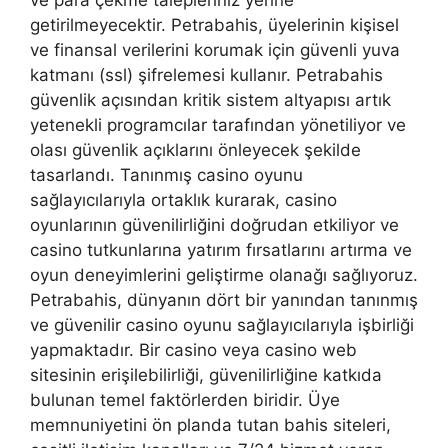
ve para çekme talepleriniz yerine
getirilmeyecektir. Petrabahis, üyelerinin kişisel
ve finansal verilerini korumak için güvenli yuva
katmanı (ssl) şifrelemesi kullanır. Petrabahis
güvenlik açısından kritik sistem altyapısı artık
yetenekli programcılar tarafından yönetiliyor ve
olası güvenlik açıklarını önleyecek şekilde
tasarlandı. Tanınmış casino oyunu
sağlayıcılarıyla ortaklık kurarak, casino
oyunlarının güvenilirliğini doğrudan etkiliyor ve
casino tutkunlarına yatırım fırsatlarını artırma ve
oyun deneyimlerini geliştirme olanağı sağlıyoruz.
Petrabahis, dünyanın dört bir yanından tanınmış
ve güvenilir casino oyunu sağlayıcılarıyla işbirliği
yapmaktadır. Bir casino veya casino web
sitesinin erişilebilirliği, güvenilirliğine katkıda
bulunan temel faktörlerden biridir. Üye
memnuniyetini ön planda tutan bahis siteleri,