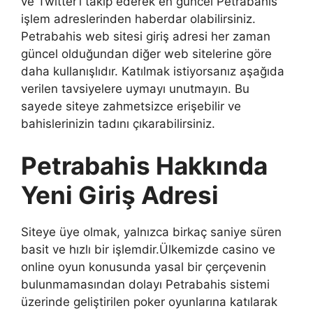
ve Twitter’ı takip ederek en güncel Petrabahis
işlem adreslerinden haberdar olabilirsiniz.
Petrabahis web sitesi giriş adresi her zaman
güncel olduğundan diğer web sitelerine göre
daha kullanışlıdır. Katılmak istiyorsanız aşağıda
verilen tavsiyelere uymayı unutmayın. Bu
sayede siteye zahmetsizce erişebilir ve
bahislerinizin tadını çıkarabilirsiniz.
Petrabahis Hakkında
Yeni Giriş Adresi
Siteye üye olmak, yalnızca birkaç saniye süren
basit ve hızlı bir işlemdir.Ülkemizde casino ve
online oyun konusunda yasal bir çerçevenin
bulunmamasından dolayı Petrabahis sistemi
üzerinde geliştirilen poker oyunlarına katılarak