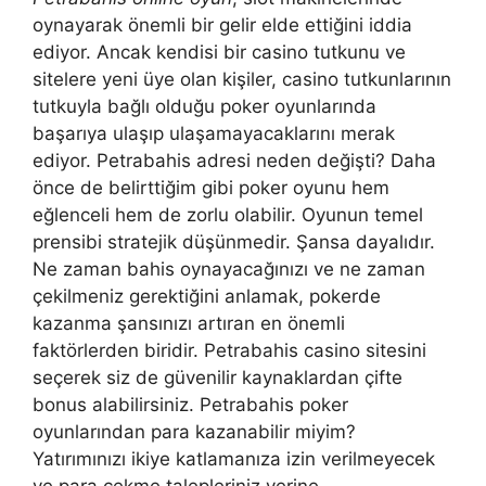
oynayarak önemli bir gelir elde ettiğini iddia
ediyor. Ancak kendisi bir casino tutkunu ve
sitelere yeni üye olan kişiler, casino tutkunlarının
tutkuyla bağlı olduğu poker oyunlarında
başarıya ulaşıp ulaşamayacaklarını merak
ediyor. Petrabahis adresi neden değişti? Daha
önce de belirttiğim gibi poker oyunu hem
eğlenceli hem de zorlu olabilir. Oyunun temel
prensibi stratejik düşünmedir. Şansa dayalıdır.
Ne zaman bahis oynayacağınızı ve ne zaman
çekilmeniz gerektiğini anlamak, pokerde
kazanma şansınızı artıran en önemli
faktörlerden biridir. Petrabahis casino sitesini
seçerek siz de güvenilir kaynaklardan çifte
bonus alabilirsiniz. Petrabahis poker
oyunlarından para kazanabilir miyim?
Yatırımınızı ikiye katlamanıza izin verilmeyecek