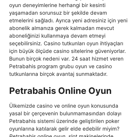
oyun deneyimlerine herhangi bir kesinti
yaşamadan sorunsuz bir şekilde devam
etmelerini sağladı. Ayrıca yeni adresiniz için yeni
abonelik almanıza gerek kalmadan mevcut
aboneliğinizi kullanmaya devam etmeyi
seçebilirsiniz. Casino tutkunları oyun ihtiyaçları
için büyük ölçüde casino sitelerine güveniyorlar.
Bunun birçok nedeni var. 24 saat hizmet veren
Petrabahis program grubu oyun ve casino
tutkunlarına birçok avantaj sunmaktadır.
Petrabahis Online Oyun
Ülkemizde casino ve online oyun konusunda
yasal bir çerçevenin bulunmamasından dolayı
Petrabahis sistemi üzerinde geliştirilen poker
oyunlarına katılarak gelir elde edebilir miyim?
Petrabahis online oyun
, slot makinelerinde