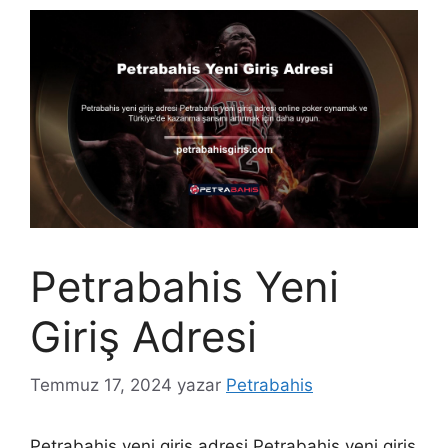
Petrabahis Yeni
Giriş Adresi
Temmuz 17, 2024
yazar
Petrabahis
Petrabahis yeni giriş adresi Petrabahis yeni giriş