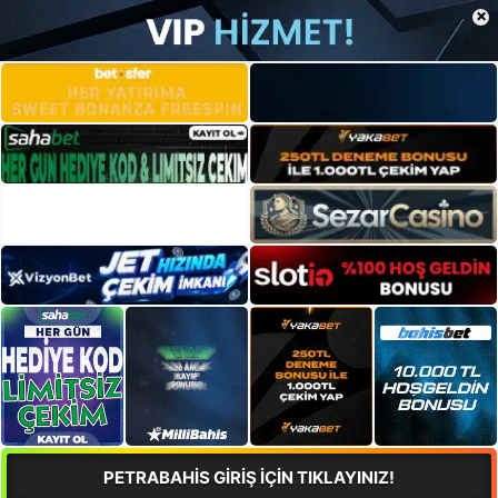
×
PETRABAHİS GİRİŞ İÇİN TIKLAYINIZ!