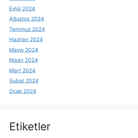
Eylül 2024
Ağustos 2024
Temmuz 2024
Haziran 2024
Mayıs 2024
Nisan 2024
Mart 2024
Şubat 2024
Ocak 2024
Etiketler