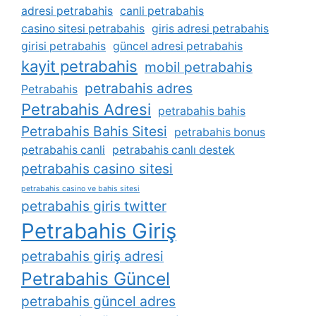
adresi petrabahis
canli petrabahis
casino sitesi petrabahis
giris adresi petrabahis
girisi petrabahis
güncel adresi petrabahis
kayit petrabahis
mobil petrabahis
petrabahis adres
Petrabahis
Petrabahis Adresi
petrabahis bahis
Petrabahis Bahis Sitesi
petrabahis bonus
petrabahis canli
petrabahis canlı destek
petrabahis casino sitesi
petrabahis casino ve bahis sitesi
petrabahis giris twitter
Petrabahis Giriş
petrabahis giriş adresi
Petrabahis Güncel
petrabahis güncel adres