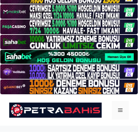
İçeriğe
atla
Menü