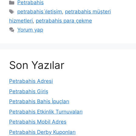
Kategoriler
Petrabahis
Etiketler
petrabahis i̇letişim
,
petrabahis müşteri
hizmetleri
,
petrabahis para çekme
Yorum yap
Son Yazılar
Petrabahis Adresi
Petrabahis Giriş
Petrabahis Bahis İpuçları
Petrabahis Etkinlik Turnuvaları
Petrabahis Mobil Adres
Petrabahis Derby Kuponları