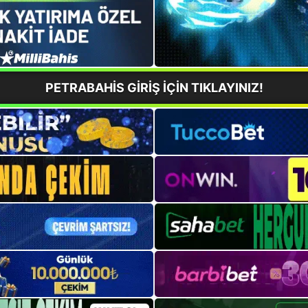
PETRABAHİS GİRİŞ İÇİN TIKLAYINIZ!