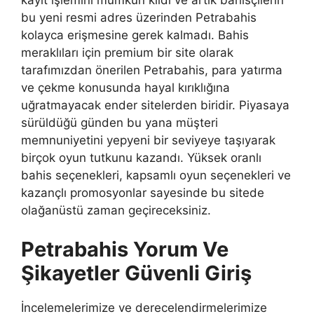
kayıt işlemini mümkün kıldı ve artık bahisçilerin
bu yeni resmi adres üzerinden Petrabahis
kolayca erişmesine gerek kalmadı. Bahis
meraklıları için premium bir site olarak
tarafımızdan önerilen Petrabahis, para yatırma
ve çekme konusunda hayal kırıklığına
uğratmayacak ender sitelerden biridir. Piyasaya
sürüldüğü günden bu yana müşteri
memnuniyetini yepyeni bir seviyeye taşıyarak
birçok oyun tutkunu kazandı. Yüksek oranlı
bahis seçenekleri, kapsamlı oyun seçenekleri ve
kazançlı promosyonlar sayesinde bu sitede
olağanüstü zaman geçireceksiniz.
Petrabahis Yorum Ve
Şikayetler Güvenli Giriş
İncelemelerimize ve derecelendirmelerimize