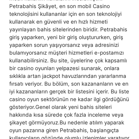
Petrabahis Şikâyet, en son mobil Casino
teknolojisini kullananlar için en son teknolojiyi
kullanarak en güvenli ve en hızlı hizmeti
yayınlayan bahis sitelerinden biridir. Petrabahis
giriş yaparken, yeni bir giriş oluştururken, giriş
yaparken sorun yaşıyorsanız veya adresinizi
bulamıyorsanız müşteri hizmetleri e-postamızı
kullanabilirsiniz. Bu site, üyelerine çok kapsamlı
bir casino oyunları yelpazesi sunarak, onlara
sıklıkla artan jackpot havuzlarından yararlanma
fırsatı veriyor. Bu bölüm, son kazananların ve en
iyi kazananların gerçek bir listesini içerir. Bu liste
casino oyun sektörünün ne kadar ilgi gördüğünü
gösteriyor.Genel olarak yeni bahis siteleri
hakkında kısa sürede çok fazla inceleme veya
şikayet görmüyoruz.Bu nedenle atılım yaparak
oyun pazarına giren Petrabahis, başlangıçta
kullanıcıların gözünde olumlu izlenimler yaratıyor