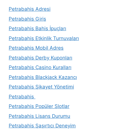
Petrabahis Adresi
Petrabahis Giriş
Petrabahis Bahis İpuçları
Petrabahis Etkinlik Turnuvaları
Petrabahis Mobil Adres
Petrabahis Derby Kuponları
Petrabahis Casino Kuralları
Petrabahis Blackjack Kazancı
Petrabahis Şikayet Yönetimi
Petrabahis
Petrabahis Popüler Slotlar
Petrabahis Lisans Durumu
Petrabahis Şaşırtıcı Deneyim