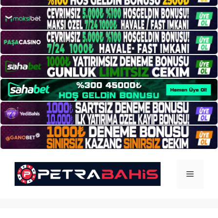
İçeriğe
atla
Menü