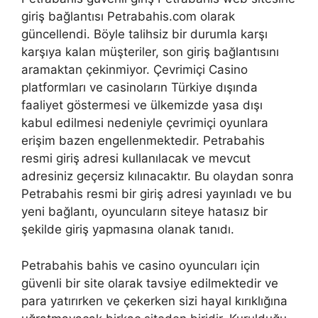
giriş bağlantısı Petrabahis.com olarak
güncellendi. Böyle talihsiz bir durumla karşı
karşıya kalan müşteriler, son giriş bağlantısını
aramaktan çekinmiyor. Çevrimiçi Casino
platformları ve casinoların Türkiye dışında
faaliyet göstermesi ve ülkemizde yasa dışı
kabul edilmesi nedeniyle çevrimiçi oyunlara
erişim bazen engellenmektedir. Petrabahis
resmi giriş adresi kullanılacak ve mevcut
adresiniz geçersiz kılınacaktır. Bu olaydan sonra
Petrabahis resmi bir giriş adresi yayınladı ve bu
yeni bağlantı, oyuncuların siteye hatasız bir
şekilde giriş yapmasına olanak tanıdı.
Petrabahis bahis ve casino oyuncuları için
güvenli bir site olarak tavsiye edilmektedir ve
para yatırırken ve çekerken sizi hayal kırıklığına