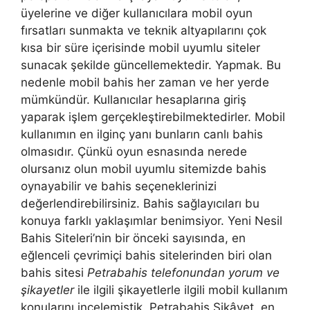
üyelerine ve diğer kullanıcılara mobil oyun
fırsatları sunmakta ve teknik altyapılarını çok
kısa bir süre içerisinde mobil uyumlu siteler
sunacak şekilde güncellemektedir. Yapmak. Bu
nedenle mobil bahis her zaman ve her yerde
mümkündür. Kullanıcılar hesaplarına giriş
yaparak işlem gerçekleştirebilmektedirler. Mobil
kullanımın en ilginç yanı bunların canlı bahis
olmasıdır. Çünkü oyun esnasında nerede
olursanız olun mobil uyumlu sitemizde bahis
oynayabilir ve bahis seçeneklerinizi
değerlendirebilirsiniz. Bahis sağlayıcıları bu
konuya farklı yaklaşımlar benimsiyor. Yeni Nesil
Bahis Siteleri’nin bir önceki sayısında, en
eğlenceli çevrimiçi bahis sitelerinden biri olan
bahis sitesi
Petrabahis telefonundan yorum ve
şikayetler
ile ilgili şikayetlerle ilgili mobil kullanım
konularını incelemiştik. Petrabahis Şikâyet, en