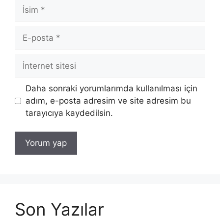
İsim
E-
posta
İnternet
sitesi
Daha sonraki yorumlarımda kullanılması için
adım, e-posta adresim ve site adresim bu
tarayıcıya kaydedilsin.
Son Yazılar