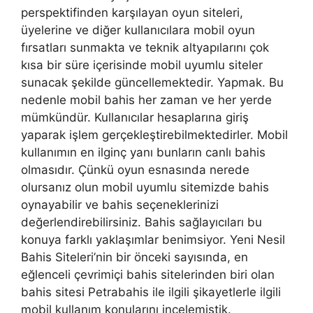
perspektifinden karşılayan oyun siteleri,
üyelerine ve diğer kullanıcılara mobil oyun
fırsatları sunmakta ve teknik altyapılarını çok
kısa bir süre içerisinde mobil uyumlu siteler
sunacak şekilde güncellemektedir. Yapmak. Bu
nedenle mobil bahis her zaman ve her yerde
mümkündür. Kullanıcılar hesaplarına giriş
yaparak işlem gerçekleştirebilmektedirler. Mobil
kullanımın en ilginç yanı bunların canlı bahis
olmasıdır. Çünkü oyun esnasında nerede
olursanız olun mobil uyumlu sitemizde bahis
oynayabilir ve bahis seçeneklerinizi
değerlendirebilirsiniz. Bahis sağlayıcıları bu
konuya farklı yaklaşımlar benimsiyor. Yeni Nesil
Bahis Siteleri’nin bir önceki sayısında, en
eğlenceli çevrimiçi bahis sitelerinden biri olan
bahis sitesi Petrabahis ile ilgili şikayetlerle ilgili
mobil kullanım konularını incelemiştik.