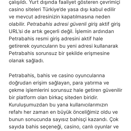
çalışıldı. Yurt dışında faaliyet gösteren çevrimiçi
casino siteleri Türkiye’de yasa dışı kabul edilir
ve mevcut adresinizin kapatılmasına neden
olabilir.
Petrabahis adresi güvenli giriş
aktif giriş
URL’si de artık geçerli değil. İşlemin ardından
Petrabahis resmi giriş adresini aktif hale
getirerek oyuncuların bu yeni adresi kullanarak
Petrabahis sorunsuz bir şekilde erişmesine
olanak sağladı.
Petrabahis, bahis ve casino oyuncularına
doğrudan erişim sağlayan, para yatırma ve
çekme işlemlerini sorunsuz hale getiren güvenilir
bir platform olan birkaç siteden biridir.
Kuruluşumuzdan bu yana kullanıcılarımızın
refahı her zaman en büyük önceliğimiz oldu ve
bunun sonucunda sayısız bahisçi kazandı. Çok
sayıda bahis seçeneği, casino, canlı oyunlar ve