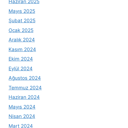
Haziran 2025
Mayıs 2025
Şubat 2025
Ocak 2025
Aralık 2024
Kasım 2024
Ekim 2024
Eylül 2024
Ağustos 2024
Temmuz 2024
Haziran 2024
Mayıs 2024
Nisan 2024
Mart 2024