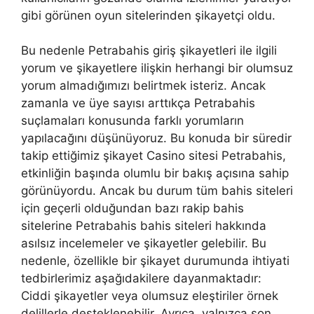
gibi görünen oyun sitelerinden şikayetçi oldu.
Bu nedenle Petrabahis giriş şikayetleri ile ilgili
yorum ve şikayetlere ilişkin herhangi bir olumsuz
yorum almadığımızı belirtmek isteriz. Ancak
zamanla ve üye sayısı arttıkça Petrabahis
suçlamaları konusunda farklı yorumların
yapılacağını düşünüyoruz. Bu konuda bir süredir
takip ettiğimiz şikayet Casino sitesi Petrabahis,
etkinliğin başında olumlu bir bakış açısına sahip
görünüyordu. Ancak bu durum tüm bahis siteleri
için geçerli olduğundan bazı rakip bahis
sitelerine Petrabahis bahis siteleri hakkında
asılsız incelemeler ve şikayetler gelebilir. Bu
nedenle, özellikle bir şikayet durumunda ihtiyati
tedbirlerimiz aşağıdakilere dayanmaktadır:
Ciddi şikayetler veya olumsuz eleştiriler örnek
delillerle desteklenebilir. Ayrıca, yalnızca son