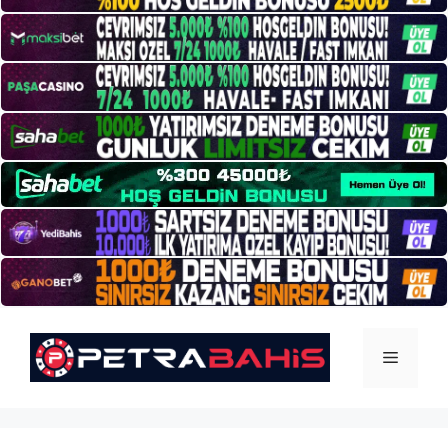
İçeriğe
atla
Menü