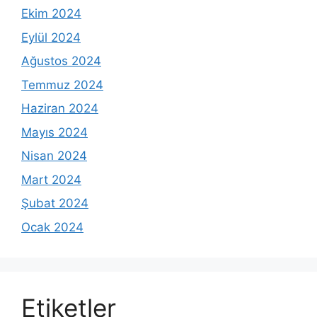
Ekim 2024
Eylül 2024
Ağustos 2024
Temmuz 2024
Haziran 2024
Mayıs 2024
Nisan 2024
Mart 2024
Şubat 2024
Ocak 2024
Etiketler