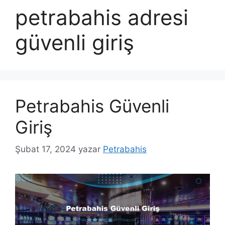
petrabahis adresi
güvenli giriş
Petrabahis Güvenli
Giriş
Şubat 17, 2024
yazar
Petrabahis