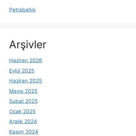
Petrabahis
Arşivler
Haziran 2026
Eylül 2025
Haziran 2025
Mayıs 2025
Şubat 2025
Ocak 2025
Aralık 2024
Kasım 2024