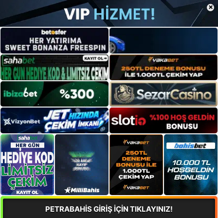
×
PETRABAHİS GİRİŞ İÇİN TIKLAYINIZ!