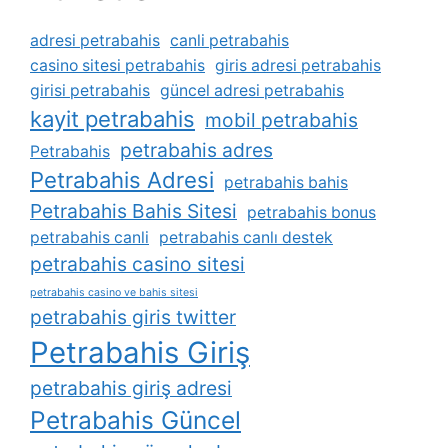
adresi petrabahis
canli petrabahis
casino sitesi petrabahis
giris adresi petrabahis
girisi petrabahis
güncel adresi petrabahis
kayit petrabahis
mobil petrabahis
petrabahis adres
Petrabahis
Petrabahis Adresi
petrabahis bahis
Petrabahis Bahis Sitesi
petrabahis bonus
petrabahis canli
petrabahis canlı destek
petrabahis casino sitesi
petrabahis casino ve bahis sitesi
petrabahis giris twitter
Petrabahis Giriş
petrabahis giriş adresi
Petrabahis Güncel