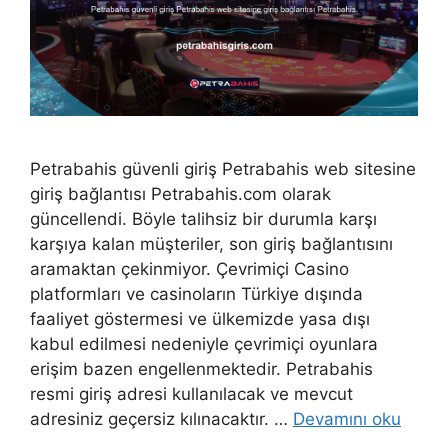
Petrabahis güvenli giriş Petrabahis web sitesine
giriş bağlantısı Petrabahis.com olarak
güncellendi. Böyle talihsiz bir durumla karşı
karşıya kalan müşteriler, son giriş bağlantısını
aramaktan çekinmiyor. Çevrimiçi Casino
platformları ve casinoların Türkiye dışında
faaliyet göstermesi ve ülkemizde yasa dışı
kabul edilmesi nedeniyle çevrimiçi oyunlara
erişim bazen engellenmektedir. Petrabahis
resmi giriş adresi kullanılacak ve mevcut
adresiniz geçersiz kılınacaktır. …
Devamını oku