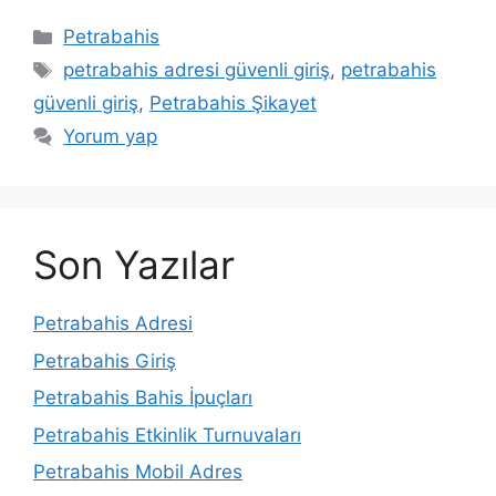
Kategoriler
Petrabahis
Etiketler
petrabahis adresi güvenli giriş
,
petrabahis
güvenli giriş
,
Petrabahis Şikayet
Yorum yap
Son Yazılar
Petrabahis Adresi
Petrabahis Giriş
Petrabahis Bahis İpuçları
Petrabahis Etkinlik Turnuvaları
Petrabahis Mobil Adres