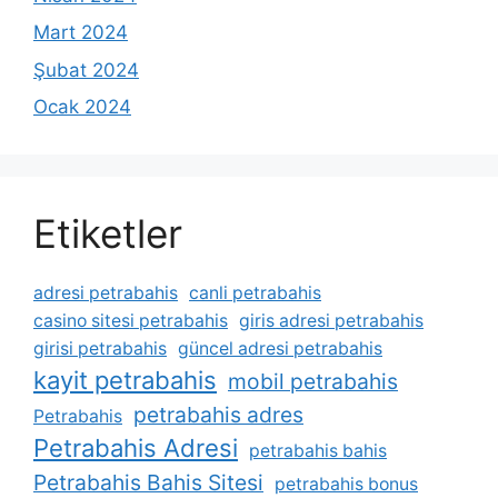
Mart 2024
Şubat 2024
Ocak 2024
Etiketler
adresi petrabahis
canli petrabahis
casino sitesi petrabahis
giris adresi petrabahis
girisi petrabahis
güncel adresi petrabahis
kayit petrabahis
mobil petrabahis
petrabahis adres
Petrabahis
Petrabahis Adresi
petrabahis bahis
Petrabahis Bahis Sitesi
petrabahis bonus