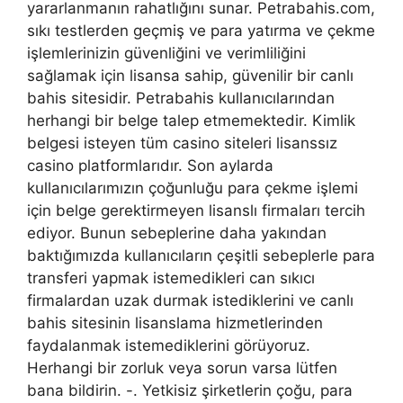
yararlanmanın rahatlığını sunar. Petrabahis.com,
sıkı testlerden geçmiş ve para yatırma ve çekme
işlemlerinizin güvenliğini ve verimliliğini
sağlamak için lisansa sahip, güvenilir bir canlı
bahis sitesidir. Petrabahis kullanıcılarından
herhangi bir belge talep etmemektedir. Kimlik
belgesi isteyen tüm casino siteleri lisanssız
casino platformlarıdır. Son aylarda
kullanıcılarımızın çoğunluğu para çekme işlemi
için belge gerektirmeyen lisanslı firmaları tercih
ediyor. Bunun sebeplerine daha yakından
baktığımızda kullanıcıların çeşitli sebeplerle para
transferi yapmak istemedikleri can sıkıcı
firmalardan uzak durmak istediklerini ve canlı
bahis sitesinin lisanslama hizmetlerinden
faydalanmak istemediklerini görüyoruz.
Herhangi bir zorluk veya sorun varsa lütfen
bana bildirin. -. Yetkisiz şirketlerin çoğu, para