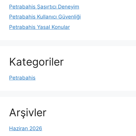
Petrabahis Şaşırtıcı Deneyim
Petrabahis Kullanıcı Güvenliği
Petrabahis Yasal Konular
Kategoriler
Petrabahis
Arşivler
Haziran 2026