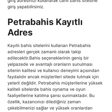
giriş adresinizi kullanarak canlı bahis sitesine
giriş yapabilirsiniz.
Petrabahis Kayıtlı
Adres
Kayıtlı bahis sitelerini kullanan Petrabahis
adresleri gerçek zamanlı olarak takip
edilecektir.Bahis seçeneklerinin geniş bir
yelpazede ve avantajlı oranların sunulması
sitenin kalitesi ve kullanıcı deneyimi açısından
faydalıdır ancak müşterileri sitede tutmak için
yeterli değildir. Petrabahis müşterilerine yüksek
kaliteli sitelerde bahis oynama ve oyun
faaliyetlerine katılma şansı sunmaktadır. Bu
özellik, kazancınızı dilediğiniz zaman
çekebilmenizi sağlar ve yüksek oranlardan