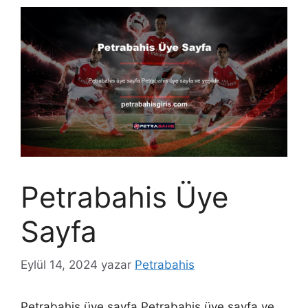
Petrabahis Üye
Sayfa
Eylül 14, 2024
yazar
Petrabahis
Petrabahis üye sayfa Petrabahis üye sayfa ve