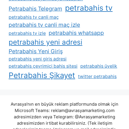
petrabahis tv
Petrabahis Telegram
petrabahis tv canli maç
petrabahis tv canli maç izle
petrabahis whatsapp
petrabahis tv izle
petrabahis yeni adresi
Petrabahis Yeni Giriş
petrabahis yeni giriş adresi
petrabahis çevrimiçi bahis sitesi
petrabahis üyelik
Petrabahis Şikayet
twitter petrabahis
Avrasya'nın en büyük reklam platformunda olmak için
Microsoft Teams:
reklam@avrasyamarketing.com
adresimizden veya Telegram: @Avrasyamarketing
adresimizden irtibat kurabilirsiniz. (Tek iletişim