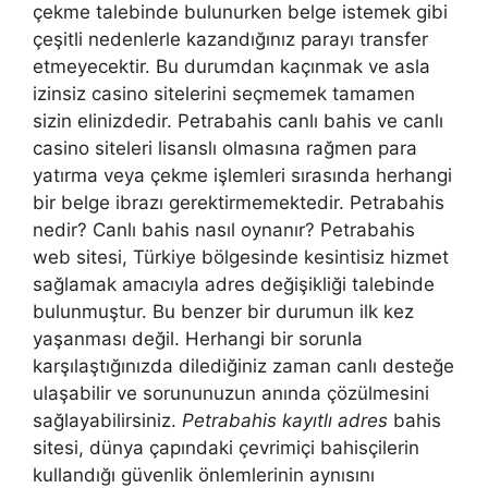
çekme talebinde bulunurken belge istemek gibi
çeşitli nedenlerle kazandığınız parayı transfer
etmeyecektir. Bu durumdan kaçınmak ve asla
izinsiz casino sitelerini seçmemek tamamen
sizin elinizdedir. Petrabahis canlı bahis ve canlı
casino siteleri lisanslı olmasına rağmen para
yatırma veya çekme işlemleri sırasında herhangi
bir belge ibrazı gerektirmemektedir. Petrabahis
nedir? Canlı bahis nasıl oynanır? Petrabahis
web sitesi, Türkiye bölgesinde kesintisiz hizmet
sağlamak amacıyla adres değişikliği talebinde
bulunmuştur. Bu benzer bir durumun ilk kez
yaşanması değil. Herhangi bir sorunla
karşılaştığınızda dilediğiniz zaman canlı desteğe
ulaşabilir ve sorununuzun anında çözülmesini
sağlayabilirsiniz.
Petrabahis kayıtlı adres
bahis
sitesi, dünya çapındaki çevrimiçi bahisçilerin
kullandığı güvenlik önlemlerinin aynısını