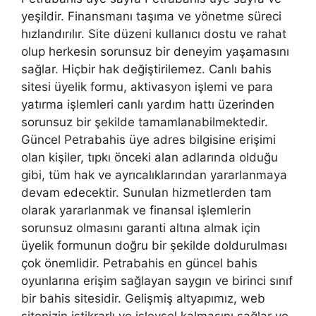
yeşildir. Finansmanı taşıma ve yönetme süreci
hızlandırılır. Site düzeni kullanıcı dostu ve rahat
olup herkesin sorunsuz bir deneyim yaşamasını
sağlar. Hiçbir hak değiştirilemez. Canlı bahis
sitesi üyelik formu, aktivasyon işlemi ve para
yatırma işlemleri canlı yardım hattı üzerinden
sorunsuz bir şekilde tamamlanabilmektedir.
Güncel Petrabahis üye adres bilgisine erişimi
olan kişiler, tıpkı önceki alan adlarında olduğu
gibi, tüm hak ve ayrıcalıklarından yararlanmaya
devam edecektir. Sunulan hizmetlerden tam
olarak yararlanmak ve finansal işlemlerin
sorunsuz olmasını garanti altına almak için
üyelik formunun doğru bir şekilde doldurulması
çok önemlidir. Petrabahis en güncel bahis
oyunlarına erişim sağlayan saygın ve birinci sınıf
bir bahis sitesidir. Gelişmiş altyapımız, web