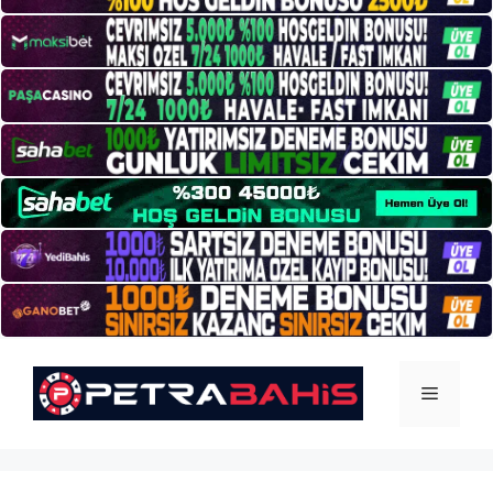
İçeriğe
atla
Menü