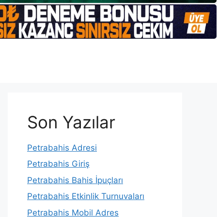
Son Yazılar
Petrabahis Adresi
Petrabahis Giriş
Petrabahis Bahis İpuçları
Petrabahis Etkinlik Turnuvaları
Petrabahis Mobil Adres