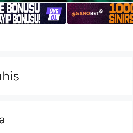
ahis
a