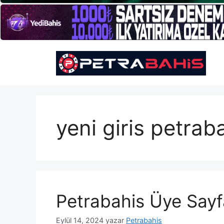
İçeriğe
atla
yeni giris petrab
Petrabahis Üye Sayf
Eylül 14, 2024
yazar
Petrabahis